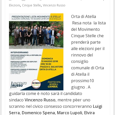
,
,
Elezioni
Cinque Stelle
Vincenzo Russo
Orta di Atella
Resa nota la lista
del Movimento
Cinque Stelle che
prenderà parte
alle elezioni per il
rinnovo del
consiglio
comunale di Orta
di Atella il
prossimo10
giugno . A
guidarla come è noto sarà il candidato
sindaco
Vin
cenzo Russo
, mentre pèer uno
scranno nel civico consesso concorreranno
Luigi
Serra
,
Domenico Spena
,
Marco Lupoli
,
Elvira