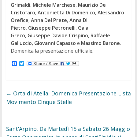
Grimaldi
,
Michele Marchese
,
Maurizio De
Cristofaro
,
Antonietta Di Domenico
,
Alessandro
Orefice
,
Anna Del Prete
,
Anna Di
Pietro
,
Giuseppe Petronelli
,
Gaia
Greco
,
Giuseppe Davide Crispino
,
Raffaele
Galluccio
,
Giovanni Capasso
e
Massimo Barone
.
Domenica la presentazione ufficiale.
F
T
a
w
c
i
e
t
b
t
o
e
o
r
←
Orta di Atella. Domenica Presentazione Lista
k
Movimento Cinque Stelle
Sant’Arpino. Da Martedì 15 a Sabato 26 Maggio