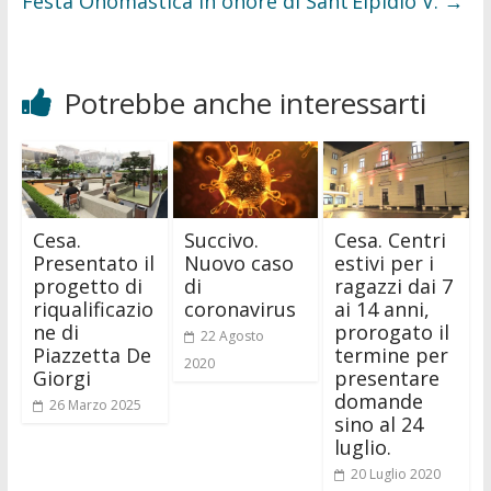
Festa Onomastica in onore di Sant’Elpidio V.
→
Potrebbe anche interessarti
Cesa.
Succivo.
Cesa. Centri
Presentato il
Nuovo caso
estivi per i
progetto di
di
ragazzi dai 7
riqualificazio
coronavirus
ai 14 anni,
ne di
prorogato il
22 Agosto
Piazzetta De
termine per
2020
Giorgi
presentare
domande
26 Marzo 2025
sino al 24
luglio.
20 Luglio 2020