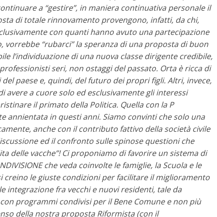
ontinuare a “gestire”, in maniera continuativa personale il
osta di totale rinnovamento provengono, infatti, da chi,
 esclusivamente con quanti hanno avuto una partecipazione
io, vorrebbe “rubarci” la speranza di una proposta di buon
le l’individuazione di una nuova classe dirigente credibile,
 professionisti seri, non ostaggi del passato. Orta è ricca di
 paese e, quindi, del futuro dei propri figli. Altri, invece,
di avere a cuore solo ed esclusivamente gli interessi
istinare il primato della Politica. Quella con la P
 annientata in questi anni. Siamo convinti che solo una
amente, anche con il contributo fattivo della società civile
iscussione ed il confronto sulle spinose questioni che
ta delle vacche”!
Ci proponiamo di favorire un sistema di
NDIVISIONE che veda coinvolte le famiglie, la Scuola e le
i creino le giuste condizioni per facilitare il miglioramento
le integrazione fra vecchi e nuovi residenti, tale da
 con programmi condivisi per il Bene Comune e non più
enso della nostra proposta Riformista (con il