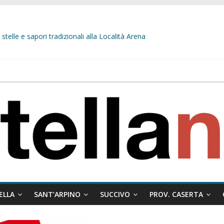
stelle e sapori tradizionali alla Località Arena
L’opposizione tocca il fondo: il gruppo misto si fa scudo dei prepotenti
 ragione al Comune e rigetta il ricorso del privato.
ati ai minori
 misto:”La verità dei fatti, le bugie hanno le gambe corte. Altro che pres
ELLA
SANT’ARPINO
SUCCIVO
PROV. CASERTA