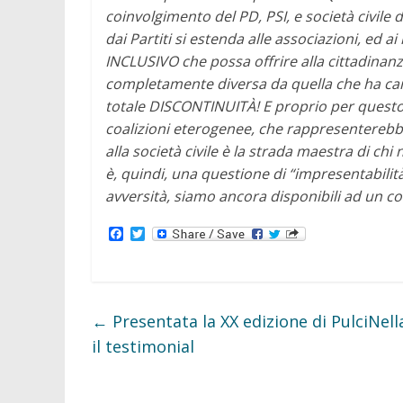
coinvolgimento del PD, PSI, e società civile 
dai Partiti si estenda alle associazioni, ed a
INCLUSIVO che possa offrire alla cittadina
completamente diversa da quella che ha cara
totale DISCONTINUITÀ!
E proprio per questo
coalizioni eterogenee, che rappresentereb
alla società civile è la strada maestra di ch
è, quindi, una questione di “impresentabilit
avversità, siamo ancora disponibili ad un co
F
T
a
w
c
i
e
t
b
t
o
e
o
r
←
Presentata la XX edizione di PulciNell
k
il testimonial