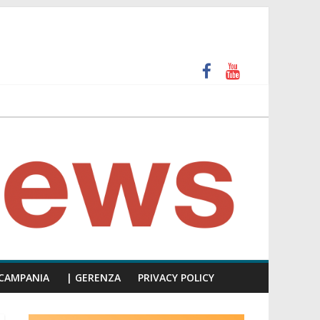
 e calpesta la dignità del consiglio”
unti insulti sessisti, parla il video del consiglio
CAMPANIA
| GERENZA
PRIVACY POLICY