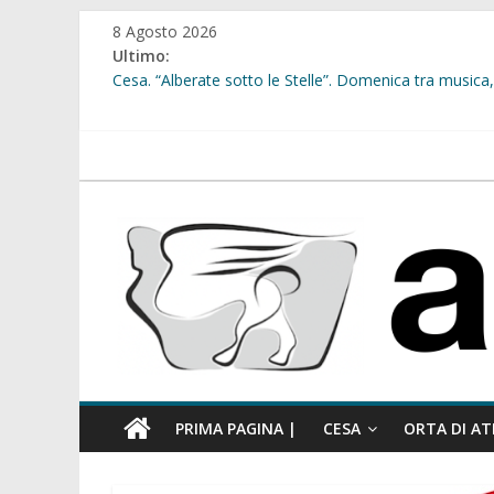
Salta
8 Agosto 2026
al
Ultimo:
contenuto
Cesa. “Alberate sotto le Stelle”. Domenica tra musica, 
Sant’Arpino. Offese sessiste, la Maggioranza replica: “
Cesa. Lavori in via Diaz: il Tribunale di Napoli Nord dà
Cesa. Al via le iscrizioni per i “Centri Estivi 2026” dedic
atellanews.it
Sant’Arpino. Consiglio comunale del 29 luglio, il gruppo
comunale”
PRIMA PAGINA |
CESA
ORTA DI AT