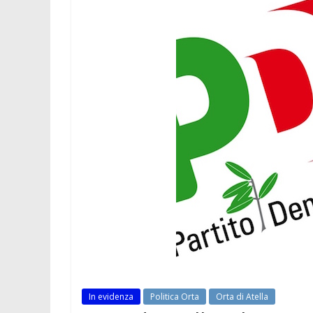
In evidenza
Politica Orta
Orta di Atella