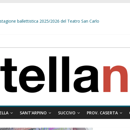
stagione ballettistica 2025/2026 del Teatro San Carlo
stelle e sapori tradizionali alla Località Arena
sindaco Papa e il messaggio ai giovani:”Nelle situazioni difficile, dove è 
delle prime telecamere di videosorveglianza. Belardo:”Diamo una rispost
ELLA
SANT’ARPINO
SUCCIVO
PROV. CASERTA