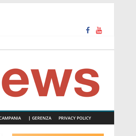
più facile scappare, siate presenti!”
a precisa ai cittadini che ce lo chiedono da tempo”
CAMPANIA
| GERENZA
PRIVACY POLICY