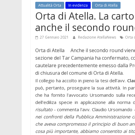
Attualità Orta
In evidenza
Orta di Atella
Orta di Atella. La cart
anche il secondo round
27 Gennaio 2021
Redazione AtellaNews
Orta d
Orta di Atella Anche il secondo round viene
sezione del Tar Campania ha confermato, con
cautelare precedentemente emesso dalla P
di chiusura del comune di Orta di Atella.
Il collegio ha accolto in pieno la tesi dell'avv.
Cla
può, pertanto, proseguire la sua attività. In par
che ha fornito l'avvocato Ursomando sulla rece
dell'ediliza specie in applicazione alla norma
risultato
- commenta l'avv. Claudio Ursomando 
nei confronti della Pubblica Amministrazione c
che aveva compromesso il principio di buon and
cosa più importante, abbiamo consentito ai titola