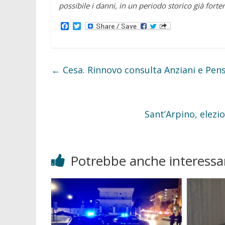
possibile i danni, in un periodo storico già f
F
T
a
w
c
i
e
t
b
t
o
e
←
Cesa. Rinnovo consulta Anziani e Pens
o
r
k
Sant’Arpino, elez
Potrebbe anche interessar