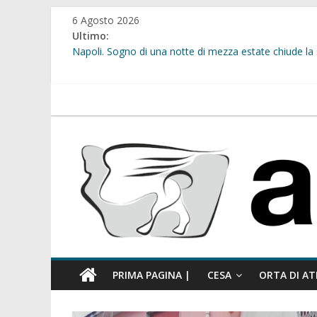
Salta
6 Agosto 2026
al
Ultimo:
contenuto
Napoli. Sogno di una notte di mezza estate chiude la 
Cesa. “Alberate sotto le Stelle”. Domenica tra musica, 
Calcio a 5. Nasce l’ASD Cesa
Succivo. Festival dello Sport, la “lezione di stile” del 
atellanews.it
Sant’Arpino. Sicurezza urbana: al via l’installazione 
PRIMA PAGINA |
CESA
ORTA DI AT