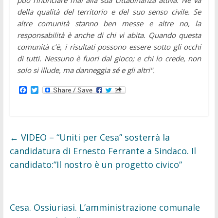
della qualità del territorio e del suo senso civile. Se
altre comunità stanno ben messe e altre no, la
responsabilità è anche di chi vi abita. Quando questa
comunità c’è, i risultati possono essere sotto gli occhi
di tutti. Nessuno è fuori dal gioco; e chi lo crede, non
solo si illude, ma danneggia sé e gli altri".
F
T
a
w
c
i
e
t
b
t
o
e
o
r
←
VIDEO – “Uniti per Cesa” sosterrà la
k
candidatura di Ernesto Ferrante a Sindaco. Il
candidato:”Il nostro è un progetto civico”
Cesa. Ossiuriasi. L’amministrazione comunale