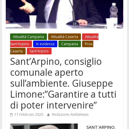
Attualità Campania
Attualità Caserta
Attualità
Sant'Arpino
In evidenza
Campania
Prov.
Caserta
Sant'Arpino
Sant’Arpino, consiglio
comunale aperto
sull’ambiente. Giuseppe
Limone:”Garantire a tutti
di poter intervenire”
17 Febbraio 2020
Redazione AtellaNews
SANT'ARPINO.