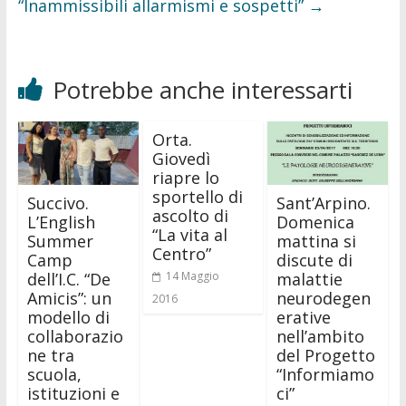
“Inammissibili allarmismi e sospetti”
→
Potrebbe anche interessarti
Orta.
Giovedì
riapre lo
sportello di
Succivo.
Sant’Arpino.
ascolto di
L’English
Domenica
“La vita al
Summer
mattina si
Centro”
Camp
discute di
dell’I.C. “De
malattie
14 Maggio
Amicis”: un
neurodegen
2016
modello di
erative
collaborazio
nell’ambito
ne tra
del Progetto
scuola,
“Informiamo
istituzioni e
ci”