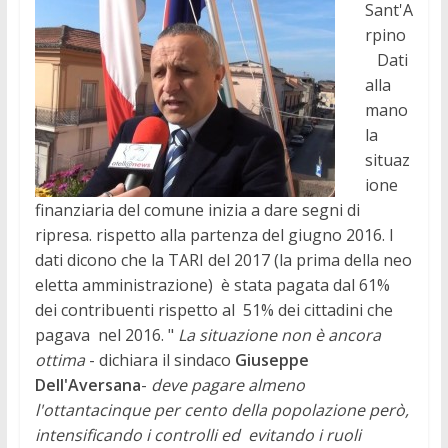
Sant'A
rpino
Dati
alla
mano
la
situaz
ione
finanziaria del comune inizia a dare segni di
ripresa. rispetto alla partenza del giugno 2016. I
dati dicono che la TARI del 2017 (la prima della neo
eletta amministrazione) è stata pagata dal 61%
dei contribuenti rispetto al 51% dei cittadini che
pagava nel 2016. "
La situazione non è ancora
ottima
- dichiara il sindaco
Giuseppe
Dell'Aversana
-
deve pagare almeno
l'ottantacinque per cento della popolazione però,
intensificando i controlli ed evitando i ruoli