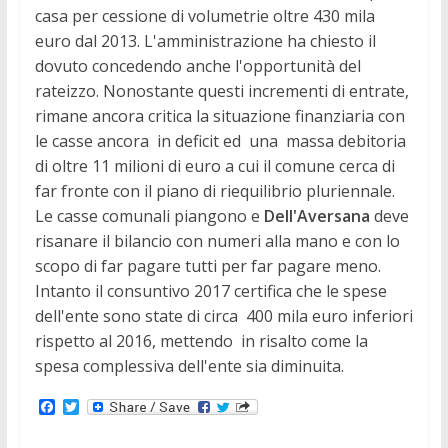
casa per cessione di volumetrie oltre 430 mila
euro dal 2013. L'amministrazione ha chiesto il
dovuto concedendo anche l'opportunità del
rateizzo. Nonostante questi incrementi di entrate,
rimane ancora critica la situazione finanziaria con
le casse ancora in deficit ed una massa debitoria
di oltre 11 milioni di euro a cui il comune cerca di
far fronte con il piano di riequilibrio pluriennale.
Le casse comunali piangono e
Dell'Aversana
deve
risanare il bilancio con numeri alla mano e con lo
scopo di far pagare tutti per far pagare meno.
Intanto il consuntivo 2017 certifica che le spese
dell'ente sono state di circa 400 mila euro inferiori
rispetto al 2016, mettendo in risalto come la
spesa complessiva dell'ente sia diminuita.
F
T
a
w
c
i