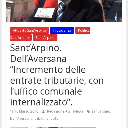
Attualità Sant'Arpino
In evidenza
Politica
Sant'Arpino
Sant'Arpino
Sant’Arpino.
Dell’Aversana
“Incremento delle
entrate tributarie, con
l’uffico comunale
internalizzato”.
,
16 Marzo 2018
Redazione AtellaNews
sant'arpino
,
,
Dell'Aversana
tributi
entrate