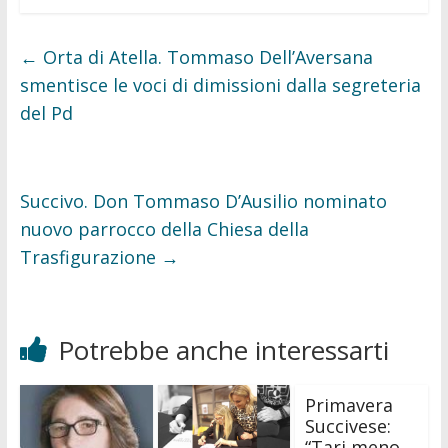
e
t
b
t
o
e
o
r
←
Orta di Atella. Tommaso Dell’Aversana
k
smentisce le voci di dimissioni dalla segreteria
del Pd
Succivo. Don Tommaso D’Ausilio nominato
nuovo parrocco della Chiesa della
Trasfigurazione
→
Potrebbe anche interessarti
Primavera
Succivese:
“Tari meno