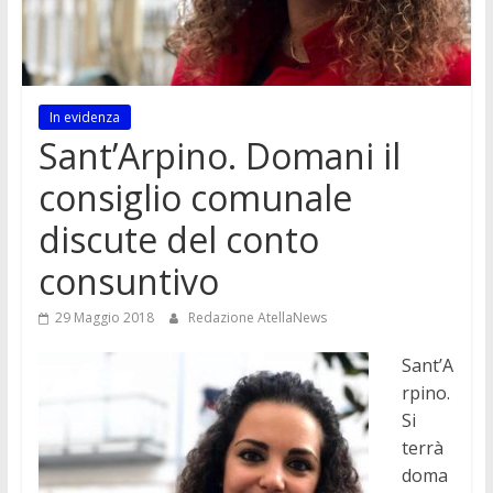
In evidenza
Sant’Arpino. Domani il
consiglio comunale
discute del conto
consuntivo
29 Maggio 2018
Redazione AtellaNews
Sant’A
rpino.
Si
terrà
doma