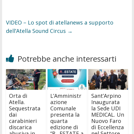
VIDEO – Lo spot di atellanews a supporto
dell’Atella Sound Circus
→
Potrebbe anche interessarti
Orta di
L’Amministr
Sant’Arpino
Atella.
azione
Inaugurata
Sequestrata
Comunale
la Sede UDI
dai
presenta la
MEDICAL. Un
carabinieri
quarta
Nuovo Faro
discarica
edizione di
di Eccellenza
abusiva in
“R…ESTATE a
nel Settore