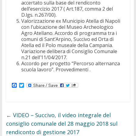
accertato sulla base del rendiconto
dell’esercizio 2017 ( Art.187, comma 2 del
D.lgs. n.267/00).
Valorizzazione ex Municipio Atella di Napoli
con l’ubicazione del Museo Archeologico
Agro Atellano. Accordo di programma tra i
comuni di Sant’Arpino, Succivo ed Orta di
Atella ed il Polo museale della Campania.
Variazione delibera di Consiglio Comunale
n.21 dell’11/04/2017.
Accordo per progetto “Percorso alternanza
scuola lavoro”. Provvedimenti .
F
T
a
w
c
i
e
t
b
t
o
e
o
r
←
VIDEO – Succivo, il video integrale del
k
consiglio comunale del 28 maggio 2018 sul
rendiconto di gestione 2017