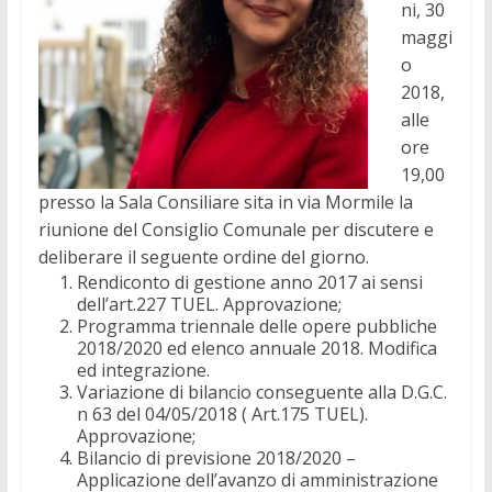
ni, 30
maggi
o
2018,
alle
ore
19,00
presso la Sala Consiliare sita in via Mormile la
riunione del Consiglio Comunale per discutere e
deliberare il seguente ordine del giorno.
Rendiconto di gestione anno 2017 ai sensi
dell’art.227 TUEL. Approvazione;
Programma triennale delle opere pubbliche
2018/2020 ed elenco annuale 2018. Modifica
ed integrazione.
Variazione di bilancio conseguente alla D.G.C.
n 63 del 04/05/2018 ( Art.175 TUEL).
Approvazione;
Bilancio di previsione 2018/2020 –
Applicazione dell’avanzo di amministrazione