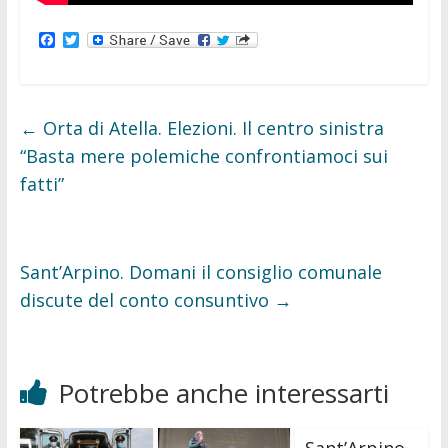
F
T
a
w
c
i
e
t
b
t
o
e
←
Orta di Atella. Elezioni. Il centro sinistra
o
r
k
“Basta mere polemiche confrontiamoci sui
fatti”
Sant’Arpino. Domani il consiglio comunale
discute del conto consuntivo
→
Potrebbe anche interessarti
Sant’Arpino.