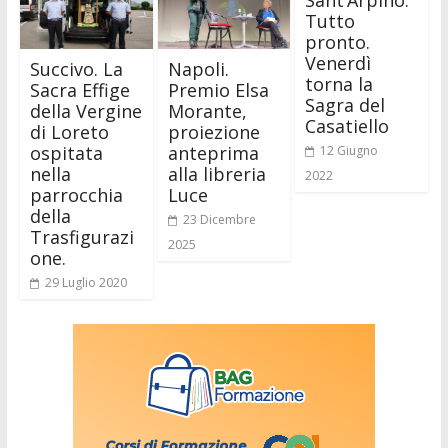
Tutto
pronto.
Venerdì
Succivo. La
Napoli.
torna la
Sacra Effige
Premio Elsa
Sagra del
della Vergine
Morante,
Casatiello
di Loreto
proiezione
ospitata
anteprima
12 Giugno
nella
alla libreria
2022
parrocchia
Luce
della
23 Dicembre
Trasfigurazi
2025
one.
29 Luglio 2020