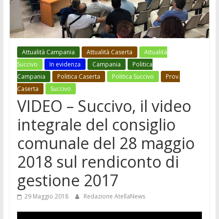
Attualità Campania
Attualità Caserta
Attualità
Succivo
In evidenza
Campania
Politica
Campania
Politica Caserta
Politica Succivo
Prov.
Caserta
Succivo
VIDEO – Succivo, il video
integrale del consiglio
comunale del 28 maggio
2018 sul rendiconto di
gestione 2017
29 Maggio 2018
Redazione AtellaNews