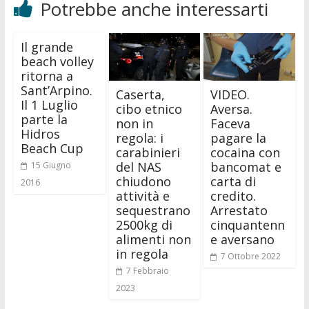
Potrebbe anche interessarti
Il grande
beach volley
ritorna a
Sant’Arpino.
Caserta,
VIDEO.
Il 1 Luglio
cibo etnico
Aversa.
parte la
non in
Faceva
Hidros
regola: i
pagare la
Beach Cup
carabinieri
cocaina con
del NAS
bancomat e
15 Giugno
chiudono
carta di
2016
attività e
credito.
sequestrano
Arrestato
2500kg di
cinquantenn
alimenti non
e aversano
in regola
7 Ottobre 2022
7 Febbraio
2023