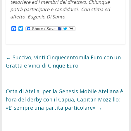
tesoriere ed i membri del direttivo. Chiunque
potrà partecipare e candidarsi.
Con stima ed
affetto
Eugenio Di Santo
F
T
a
w
c
i
e
t
b
t
o
e
o
r
←
Succivo, vinti Cinquecentomila Euro con un
k
Gratta e Vinci di Cinque Euro
Orta di Atella, per la Genesis Mobile Atellana è
l’ora del derby con il Capua, Capitan Mozzillo:
«E’ sempre una partita particolare»
→