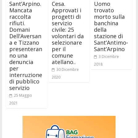
Sant’Arpino.
Cesa.
Uomo
Mancata
Approvati i
trovato
raccolta
progetti di
morto sulla
rifiuti.
servizio
banchina
Domani
civile: 25
della
Dell’Aversan
volontari da
stazione di
a e Tizzano
selezionare
Sant’Antimo-
presenteran
per il
Sant’Arpino
no una
comune
3 Dicembre
denuncia
atellano..
2018
per
30 Dicembre
interruzione
2020
di pubblico
servizio
25 Maggio
2021