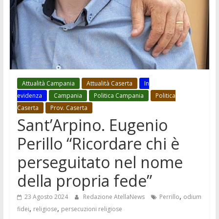
Attualità Campania
Attualità Caserta
In
evidenza
Campania
Politica Campania
Politica
Caserta
Prov. Caserta
Sant’Arpino. Eugenio
Perillo “Ricordare chi è
perseguitato nel nome
della propria fede”
,
23 Agosto 2024
Redazione AtellaNews
Perrillo
odium
,
,
fidei
religiose
persecuzioni religiose