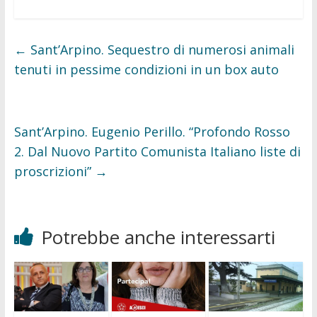
c
i
e
t
b
t
o
e
←
Sant’Arpino. Sequestro di numerosi animali
o
r
k
tenuti in pessime condizioni in un box auto
Sant’Arpino. Eugenio Perillo. “Profondo Rosso
2. Dal Nuovo Partito Comunista Italiano liste di
proscrizioni”
→
Potrebbe anche interessarti