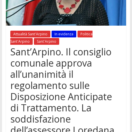
Attualità Sant'Arpino
In evidenza
Politica
Sant'Arpino
Sant'Arpino
Sant’Arpino. Il consiglio
comunale approva
all’unanimità il
regolamento sulle
Disposizione Anticipate
di Trattamento. La
soddisfazione
dell’assessore Loredana