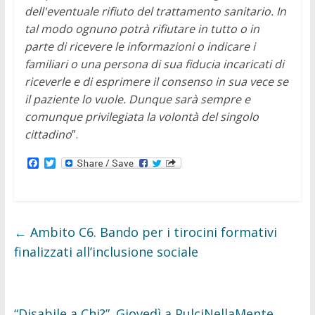
dell'eventuale rifiuto del trattamento sanitario. In
tal modo ognuno potrà rifiutare in tutto o in
parte di ricevere le informazioni o indicare i
familiari o una persona di sua fiducia incaricati di
riceverle e di esprimere il consenso in sua vece se
il paziente lo vuole. Dunque sarà sempre e
comunque privilegiata la volontà del singolo
cittadino
”.
F
T
a
w
c
i
e
t
b
t
o
e
o
r
←
Ambito C6. Bando per i tirocini formativi
k
finalizzati all’inclusione sociale
“Disabile a Chi?”. Giovedì a PulciNellaMente