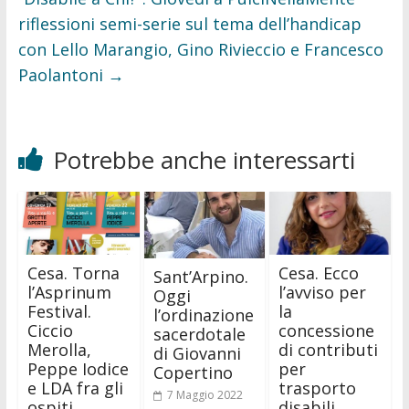
riflessioni semi-serie sul tema dell’handicap
con Lello Marangio, Gino Rivieccio e Francesco
Paolantoni
→
Potrebbe anche interessarti
Cesa. Torna
Cesa. Ecco
Sant’Arpino.
l’Asprinum
l’avviso per
Oggi
Festival.
la
l’ordinazione
Ciccio
concessione
sacerdotale
Merolla,
di contributi
di Giovanni
Peppe Iodice
per
Copertino
e LDA fra gli
trasporto
7 Maggio 2022
ospiti
disabili