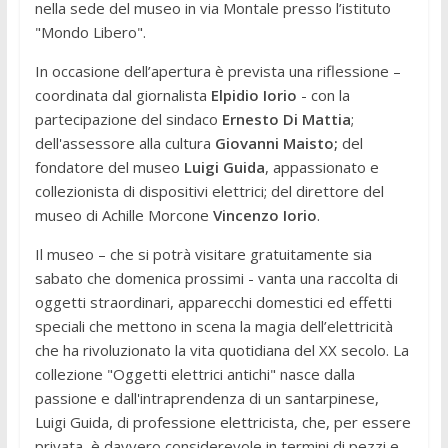
nella sede del museo in via Montale presso l’istituto
"Mondo Libero".
In occasione dell’apertura è prevista una riflessione –
coordinata dal giornalista
Elpidio Iorio
- con la
partecipazione del sindaco
Ernesto Di Mattia
;
dell'assessore alla cultura
Giovanni Maisto;
del
fondatore del museo
Luigi Guida
, appassionato e
collezionista di dispositivi elettrici; del direttore del
museo di Achille Morcone
Vincenzo Iorio
.
Il museo – che si potrà visitare gratuitamente sia
sabato che domenica prossimi - vanta una raccolta di
oggetti straordinari, apparecchi domestici ed effetti
speciali che mettono in scena la magia dell’elettricità
che ha rivoluzionato la vita quotidiana del XX secolo. La
collezione "Oggetti elettrici antichi" nasce dalla
passione e dall'intraprendenza di un santarpinese,
Luigi Guida, di professione elettricista, che, per essere
privata, è davvero considerevole in termini di pezzi e