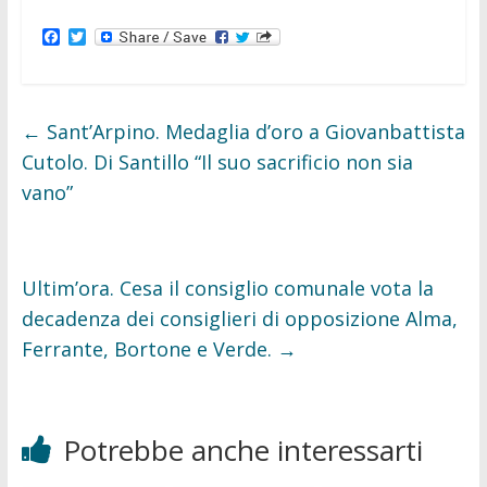
F
T
a
w
c
i
e
t
b
t
o
e
←
Sant’Arpino. Medaglia d’oro a Giovanbattista
o
r
k
Cutolo. Di Santillo “Il suo sacrificio non sia
vano”
Ultim’ora. Cesa il consiglio comunale vota la
decadenza dei consiglieri di opposizione Alma,
Ferrante, Bortone e Verde.
→
Potrebbe anche interessarti