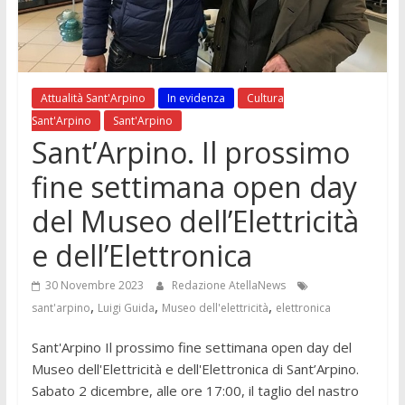
Attualità Sant'Arpino
In evidenza
Cultura
Sant'Arpino
Sant'Arpino
Sant’Arpino. Il prossimo
fine settimana open day
del Museo dell’Elettricità
e dell’Elettronica
30 Novembre 2023
Redazione AtellaNews
,
,
,
sant'arpino
Luigi Guida
Museo dell'elettricità
elettronica
Sant'Arpino Il prossimo fine settimana open day del
Museo dell'Elettricità e dell'Elettronica di Sant’Arpino.
Sabato 2 dicembre, alle ore 17:00, il taglio del nastro