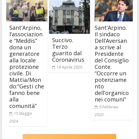
Sant’Arpino,
Sant’Arpino.
l’associazion
Il sindaco
Succivo.
e “Meddis”
Dell’Aversan
Terzo
dona un
a scrive al
guarito dal
generatore
Presidente
Coronavirus
alla locale
del Consiglio
protezione
Conte.
16 Aprile 2020
civile. Di
“Occorre un
Mattia/Mon
potenziame
do:”Gesti che
nto
fanno bene
dell’organico
alla
nei comuni”
comunità”
9 Febbraio
15 Maggio
2020
2024