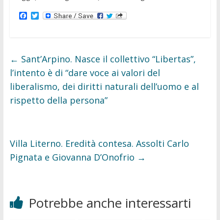
F
T
a
w
c
i
e
t
b
t
o
e
←
Sant’Arpino. Nasce il collettivo “Libertas”,
o
r
k
l’intento è di “dare voce ai valori del
liberalismo, dei diritti naturali dell’uomo e al
rispetto della persona”
Villa Literno. Eredità contesa. Assolti Carlo
Pignata e Giovanna D’Onofrio
→
Potrebbe anche interessarti