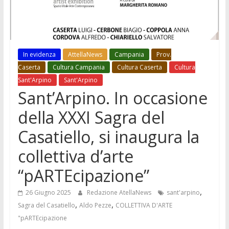
In evidenza
AttellaNews
Campania
Prov.
Caserta
Cultura Campania
Cultura Caserta
Cultura
Sant'Arpino
Sant'Arpino
Sant’Arpino. In occasione
della XXXI Sagra del
Casatiello, si inaugura la
collettiva d’arte
“pARTEcipazione”
,
26 Giugno 2025
Redazione AtellaNews
sant'arpino
,
,
Sagra del Casatiello
Aldo Pezze
COLLETTIVA D'ARTE
"pARTEcipazione