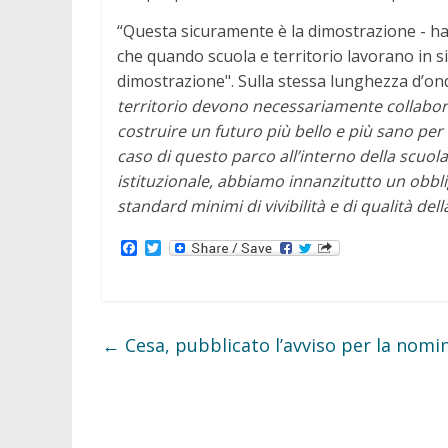
“Questa sicuramente è la dimostrazione - ha
che quando scuola e territorio lavorano in si
dimostrazione". Sulla stessa lunghezza d’ond
territorio devono necessariamente collabora
costruire un futuro più bello e più sano per 
caso di questo parco all’interno della scuo
istituzionale, abbiamo innanzitutto un obbli
standard minimi di vivibilità e di qualità de
F
T
a
w
c
i
e
t
b
t
o
e
o
r
←
Cesa, pubblicato l’avviso per la nomin
k