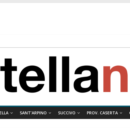
 ragione al Comune e rigetta il ricorso del privato.
ati ai minori
 misto:”La verità dei fatti, le bugie hanno le gambe corte. Altro che pres
stelle e sapori tradizionali alla Località Arena
ELLA
SANT’ARPINO
SUCCIVO
PROV. CASERTA