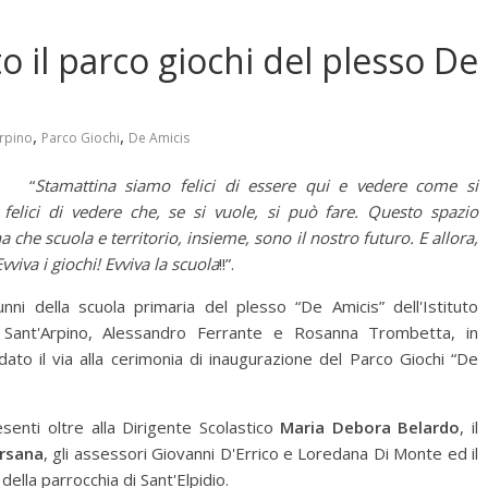
o il parco giochi del plesso De
,
,
arpino
Parco Giochi
De Amicis
no “
Stamattina siamo felici di essere qui e vedere come si
felici di vedere che, se si vuole, si può fare. Questo spazio
 che scuola e territorio, insieme, sono il nostro futuro. E allora,
vviva i giochi! Evviva la scuola
!!”.
nni della scuola primaria del plesso “De Amicis” dell'Istituto
Sant'Arpino, Alessandro Ferrante e Rosanna Trombetta, in
dato il via alla cerimonia di inaugurazione del Parco Giochi “De
esenti oltre alla Dirigente Scolastico
Maria Debora Belardo
, il
ersana
, gli assessori Giovanni D'Errico e Loredana Di Monte ed il
della parrocchia di Sant'Elpidio.