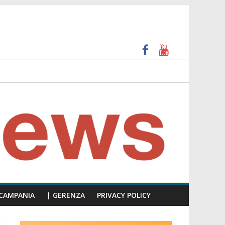
unti insulti sessisti, parla il video del consiglio
CAMPANIA
| GERENZA
PRIVACY POLICY