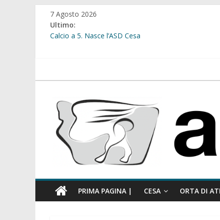
Salta
7 Agosto 2026
al
Ultimo:
contenuto
Calcio a 5. Nasce l’ASD Cesa
Cesa. Lavori in via Diaz: il Tribunale di Napoli Nord dà
Cesa. Al via le iscrizioni per i “Centri Estivi 2026” dedic
Sant’Arpino. Consiglio comunale del 29 luglio, il gruppo
atellanews.it
comunale”
Cesa. “Alberate sotto le Stelle”. Domenica tra musica, 
PRIMA PAGINA |
CESA
ORTA DI AT