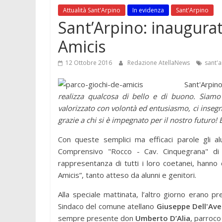
Attualità Sant'Arpino
In evidenza
Sant'Arpino
Sant’Arpino: inaugurat
Amicis
12 Ottobre 2016
Redazione AtellaNews
sant'
Sant'Arpi
realizza qualcosa di bello e di buono. Siamo 
valorizzato con volontà ed entusiasmo, ci insegna
grazie a chi si è impegnato per il nostro futuro! E
Con queste semplici ma efficaci parole gli alu
Comprensivo "Rocco - Cav. Cinquegrana" di 
rappresentanza di tutti i loro coetanei, hanno 
Amicis”, tanto atteso da alunni e genitori.
Alla speciale mattinata, l’altro giorno erano pr
Sindaco del comune atellano
Giuseppe Dell'Av
sempre presente don
Umberto D’Alia
, parroco 