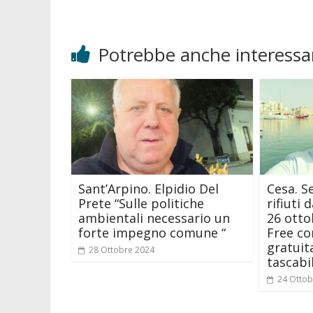
Potrebbe anche interessar
Sant’Arpino. Elpidio Del
Cesa. S
Prete “Sulle politiche
rifiuti
ambientali necessario un
26 ottob
forte impegno comune “
Free co
gratuit
28 Ottobre 2024
tascabil
24 Ottob