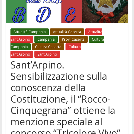
Attualità Campania
Attualità Caserta
Attualità
Sant'Arpino
Campania
Prov. Caserta
Cultura
Campania
Cultura Caserta
Cultura
Sant'Arpino
Sant'Arpino
Sant’Arpino.
Sensibilizzazione sulla
conoscenza della
Costituzione, il “Rocco-
Cinquegrana” ottiene la
menzione speciale al
concorso “Tricolore Vivo”