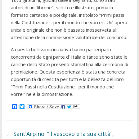
Tutti gli alunni, guidati dalle insegnanti, sono stati
autori di un “librone”, scritto e illustrato, prima in
formato cartaceo e poi digitale, intitolato “Primi passi
nella Costituzione ....per il mondo che vorrei”. Un’ opera
unica e originale che non è passata inosservata all’
attenzione della commissione valutatrice del concorso.
A questa bellissima iniziativa hanno partecipato
concorrenti da ogni parte d’ Italia e tante sono state le
cariche dello Stato presenti stamattina alla cerimonia di
premiazione. Questa esperienza è stata una concreta
opportunità di crescita per tutti e la bellezza del libro
“Primi Passi nella Costituzione....per il mondo che
vorrei” ne è la dimostrazione.
F
T
a
w
c
i
e
t
b
t
o
e
←
Sant’Arpino. “Il vescovo e la sua città”,
o
r