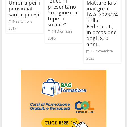
“Buccini”
Umbria per i
Mattarella si
presentano
pensionati
inaugura
“Imagine:cor
santarpinesi
l’A.A. 2023/24
ti per il
della
6 Settembre
sociale”
Federico II,
2017
in occasione
14 Dicembre
degli 800
2016
anni.
14 Novembre
2023