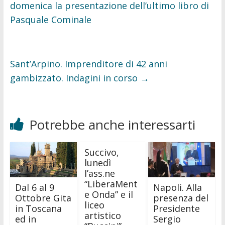
k
domenica la presentazione dell’ultimo libro di
Pasquale Cominale
Sant’Arpino. Imprenditore di 42 anni
gambizzato. Indagini in corso
→
Potrebbe anche interessarti
Succivo,
lunedì
l’ass.ne
“LiberaMent
Dal 6 al 9
Napoli. Alla
e Onda” e il
Ottobre Gita
presenza del
liceo
in Toscana
Presidente
artistico
ed in
Sergio