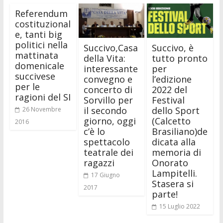
Referendum
costituzional
e, tanti big
politici nella
Succivo,Casa
Succivo, è
mattinata
della Vita:
tutto pronto
domenicale
interessante
per
succivese
convegno e
l’edizione
per le
concerto di
2022 del
ragioni del SI
Sorvillo per
Festival
il secondo
dello Sport
26 Novembre
giorno, oggi
(Calcetto
2016
c’è lo
Brasiliano)de
spettacolo
dicata alla
teatrale dei
memoria di
ragazzi
Onorato
Lampitelli.
17 Giugno
Stasera si
2017
parte!
15 Luglio 2022