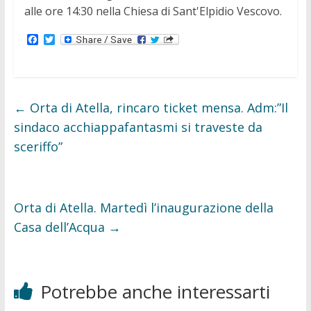
alle ore 14:30 nella Chiesa di Sant'Elpidio Vescovo.
F
T
a
w
c
i
e
t
b
t
o
e
o
r
←
Orta di Atella, rincaro ticket mensa. Adm:”Il
k
sindaco acchiappafantasmi si traveste da
sceriffo”
Orta di Atella. Martedì l’inaugurazione della
Casa dell’Acqua
→
Potrebbe anche interessarti