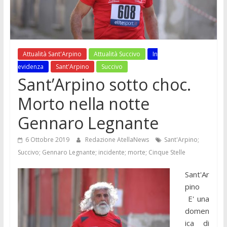
Attualità Sant'Arpino
Attualità Succivo
In
evidenza
Sant'Arpino
Succivo
Sant’Arpino sotto choc.
Morto nella notte
Gennaro Legnante
6 Ottobre 2019
Redazione AtellaNews
Sant'Arpino;
Succivo; Gennaro Legnante; incidente; morte; Cinque Stelle
Sant'Ar
pino
E' una
domen
ica di