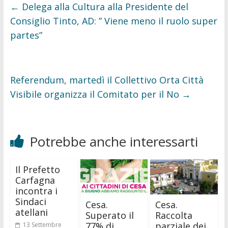
o
r
←
Delega alla Cultura alla Presidente del
k
Consiglio Tinto, AD: ” Viene meno il ruolo super
partes”
Referendum, martedì il Collettivo Orta Città
Visibile organizza il Comitato per il No
→
Potrebbe anche interessarti
Il Prefetto
Carfagna
incontra i
Sindaci
Cesa.
Cesa.
atellani
Superato il
Raccolta
77% di
parziale dei
13 Settembre