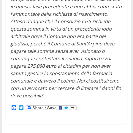
in questa fase precedente e non abbia contestato
l'ammontare della richiesta di risarcimento.
Atteso dunque che il Consorzio CISS richiede
questa somma in virtù di un precedente lodo
arbitrale dove il Comune non era parte del
giudizio, perché il Comune di Sant’Arpino deve
pagare tale somma senza aver visionato o
comunque contestato il relativo importo? Far
pagare
275.000 euro
ai cittadini per non aver
saputo gestire lo spostamento della farmacia
comunale è davvero il colmo. Noi ci costituiremo
con un avvocato per cercare di limitare i danni fin
dove possibile
".
F
T
a
w
c
i
e
t
b
t
o
e