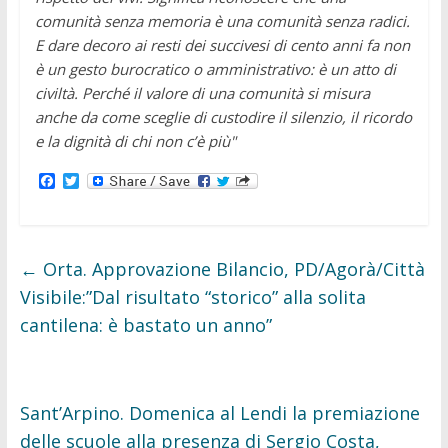
comunità senza memoria è una comunità senza radici.
E dare decoro ai resti dei succivesi di cento anni fa non
è un gesto burocratico o amministrativo: è un atto di
civiltà. Perché il valore di una comunità si misura
anche da come sceglie di custodire il silenzio, il ricordo
e la dignità di chi non c’è più"
F
T
a
w
c
i
e
t
b
t
o
e
←
Orta. Approvazione Bilancio, PD/Agorà/Città
o
r
k
Visibile:”Dal risultato “storico” alla solita
cantilena: è bastato un anno”
Sant’Arpino. Domenica al Lendi la premiazione
delle scuole alla presenza di Sergio Costa,