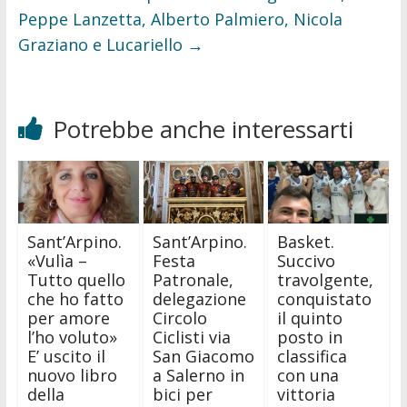
Peppe Lanzetta, Alberto Palmiero, Nicola
Graziano e Lucariello
→
Potrebbe anche interessarti
Sant’Arpino.
Sant’Arpino.
Basket.
«Vulìa –
Festa
Succivo
Tutto quello
Patronale,
travolgente,
che ho fatto
delegazione
conquistato
per amore
Circolo
il quinto
l’ho voluto»
Ciclisti via
posto in
E’ uscito il
San Giacomo
classifica
nuovo libro
a Salerno in
con una
della
bici per
vittoria