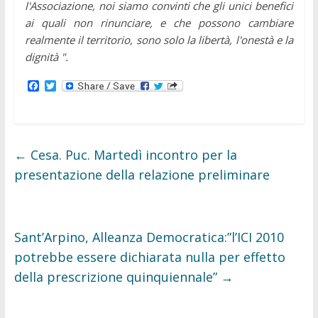
l'Associazione, noi siamo convinti che gli unici benefici
ai quali non rinunciare, e che possono cambiare
realmente il territorio, sono solo la libertà, l'onestà e la
dignità ".
F
T
a
w
c
i
e
t
b
t
o
e
o
r
←
Cesa. Puc. Martedì incontro per la
k
presentazione della relazione preliminare
Sant’Arpino, Alleanza Democratica:”l’ICI 2010
potrebbe essere dichiarata nulla per effetto
della prescrizione quinquiennale”
→