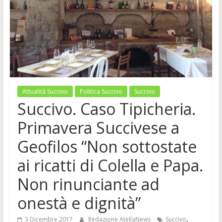
Attualità Succivo
Politica Succivo
Succivo
Succivo. Caso Tipicheria.
Primavera Succivese a
Geofilos “Non sottostate
ai ricatti di Colella e Papa.
Non rinunciante ad
onestà e dignità”
,
3 Dicembre 2017
Redazione AtellaNews
Succivo