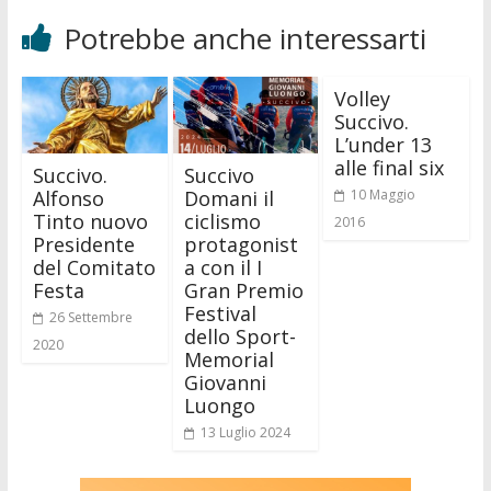
Potrebbe anche interessarti
Volley
Succivo.
L’under 13
alle final six
Succivo.
Succivo
Alfonso
Domani il
10 Maggio
Tinto nuovo
ciclismo
2016
Presidente
protagonist
del Comitato
a con il I
Festa
Gran Premio
Festival
26 Settembre
dello Sport-
2020
Memorial
Giovanni
Luongo
13 Luglio 2024