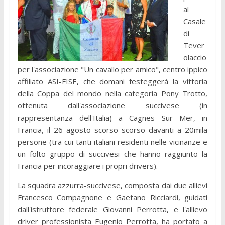
al
Casale
di
Tever
olaccio
per l'associazione "Un cavallo per amico", centro ippico
affiliato ASI-FISE, che domani festeggerà la vittoria
della Coppa del mondo nella categoria Pony Trotto,
ottenuta dall'associazione succivese (in
rappresentanza dell'Italia) a Cagnes Sur Mer, in
Francia, il 26 agosto scorso scorso davanti a 20mila
persone (tra cui tanti italiani residenti nelle vicinanze e
un folto gruppo di succivesi che hanno raggiunto la
Francia per incoraggiare i propri drivers).
La squadra azzurra-succivese, composta dai due allievi
Francesco Compagnone e Gaetano Ricciardi, guidati
dall'istruttore federale Giovanni Perrotta, e l'allievo
driver professionista Eugenio Perrotta, ha portato a