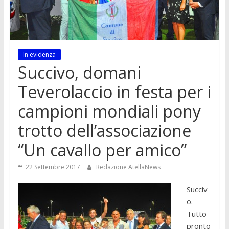
In evidenza
Succivo, domani
Teverolaccio in festa per i
campioni mondiali pony
trotto dell’associazione
“Un cavallo per amico”
22 Settembre 2017
Redazione AtellaNews
Succiv
o.
Tutto
pronto