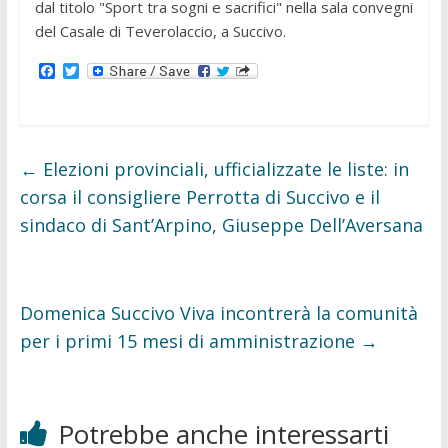
dal titolo "Sport tra sogni e sacrifici" nella sala convegni
del Casale di Teverolaccio, a Succivo.
F
T
a
w
c
i
e
t
b
t
o
e
o
r
←
Elezioni provinciali, ufficializzate le liste: in
k
corsa il consigliere Perrotta di Succivo e il
sindaco di Sant’Arpino, Giuseppe Dell’Aversana
Domenica Succivo Viva incontrerà la comunità
per i primi 15 mesi di amministrazione
→
Potrebbe anche interessarti