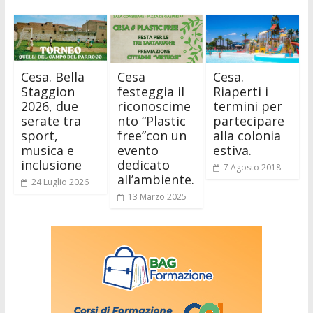
Cesa. Bella
Cesa
Cesa.
Staggion
festeggia il
Riaperti i
2026, due
riconoscime
termini per
serate tra
nto “Plastic
partecipare
sport,
free”con un
alla colonia
musica e
evento
estiva.
inclusione
dedicato
7 Agosto 2018
all’ambiente.
24 Luglio 2026
13 Marzo 2025