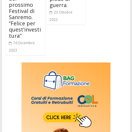
prossimo
guerra.
Festival di
23 Ottobre
Sanremo.
2022
“Felice per
quest’investi
tura”
16 Dicembre
2023