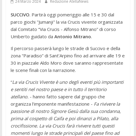
24 Marzo 2024
Redazione AtellaNews
SUCCIVO
. Partirà oggi pomeriggio alle 15 e 30 dal
parco giochi "Jumanji" la via Crucis vivente organizzata
dal Comitato “Via Crucis - Alfonso Mitrano” di corso
Umberto guidato da
Antonio Mitrano
.
Il percorso passerà lungo le strade di Succivo e della
zona “Paradiso” di Sant’Arpino fino ad arrivare alle 19 e
30 in piazzale Aldo Moro dove saranno rappresentate
le scene finali con la narrazione.
“
La via Crucis Vivente è uno degli eventi più importanti
e sentiti nel nostro paese e in tutto il territorio
atellano.
- hanno fatto sapere dal gruppo che
organizza l’imponente manifestazione -
Fa rivivere la
passione di nostro Signore Gesù dalla sua condanna,
prima al cospetto di Caifa e poi dinanzi a Pilato, alla
crocifissione. La via Crucis farà rivivere tutti questi
momenti lungo le strade principali del paese fino ad