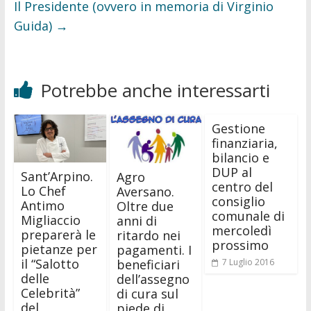
Il Presidente (ovvero in memoria di Virginio
Guida)
→
Potrebbe anche interessarti
Gestione
finanziaria,
bilancio e
DUP al
Sant’Arpino.
Agro
centro del
Lo Chef
Aversano.
consiglio
Antimo
Oltre due
comunale di
Migliaccio
anni di
mercoledì
preparerà le
ritardo nei
prossimo
pietanze per
pagamenti. I
il “Salotto
7 Luglio 2016
beneficiari
delle
dell’assegno
Celebrità”
di cura sul
del
piede di