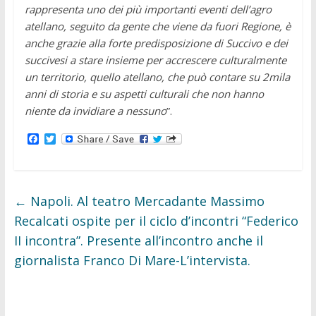
rappresenta uno dei più importanti eventi dell’agro
atellano, seguito da gente che viene da fuori Regione, è
anche grazie alla forte predisposizione di Succivo e dei
succivesi a stare insieme per accrescere culturalmente
un territorio, quello atellano, che può contare su 2mila
anni di storia e su aspetti culturali che non hanno
niente da invidiare a nessuno
”.
F
T
a
w
c
i
e
t
b
t
o
e
←
Napoli. Al teatro Mercadante Massimo
o
r
k
Recalcati ospite per il ciclo d’incontri “Federico
II incontra”. Presente all’incontro anche il
giornalista Franco Di Mare-L’intervista.