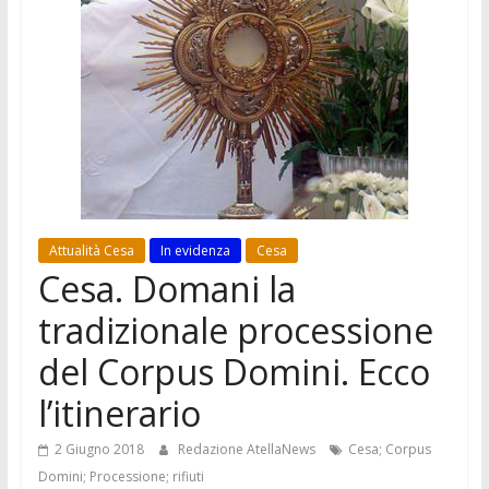
Attualità Cesa
In evidenza
Cesa
Cesa. Domani la
tradizionale processione
del Corpus Domini. Ecco
l’itinerario
2 Giugno 2018
Redazione AtellaNews
Cesa; Corpus
Domini; Processione; rifiuti