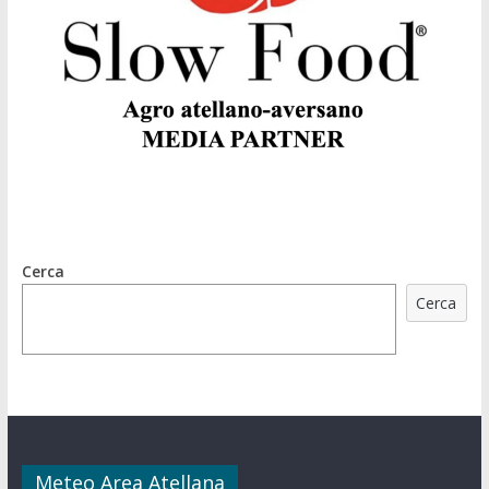
Cerca
Cerca
Meteo Area Atellana