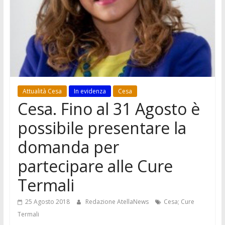
Attualità Cesa
In evidenza
Cesa
Cesa. Fino al 31 Agosto è
possibile presentare la
domanda per
partecipare alle Cure
Termali
25 Agosto 2018
Redazione AtellaNews
Cesa; Cure
Termali