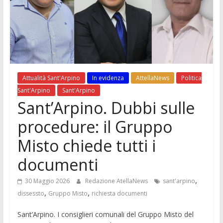
Attualità Sant'Arpino
In evidenza
AttellaNews
Politica
Sant'Arpino
Sant'Arpino
Sant’Arpino. Dubbi sulle
procedure: il Gruppo
Misto chiede tutti i
documenti
,
30 Maggio 2026
Redazione AtellaNews
sant'arpino
,
,
dissessto
Gruppo Misto
richiesta documenti
Sant’Arpino. I consiglieri comunali del Gruppo Misto del