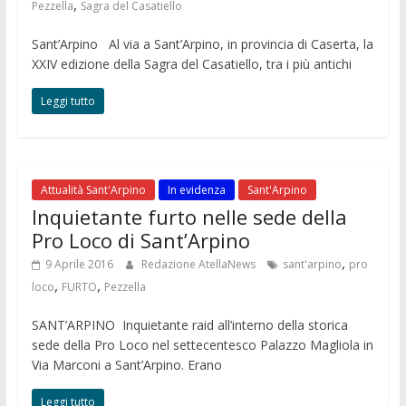
,
Pezzella
Sagra del Casatiello
Sant’Arpino Al via a Sant’Arpino, in provincia di Caserta, la
XXIV edizione della Sagra del Casatiello, tra i più antichi
Leggi tutto
Attualità Sant'Arpino
In evidenza
Sant'Arpino
Inquietante furto nelle sede della
Pro Loco di Sant’Arpino
,
9 Aprile 2016
Redazione AtellaNews
sant'arpino
pro
,
,
loco
FURTO
Pezzella
SANT’ARPINO Inquietante raid all’interno della storica
sede della Pro Loco nel settecentesco Palazzo Magliola in
Via Marconi a Sant’Arpino. Erano
Leggi tutto