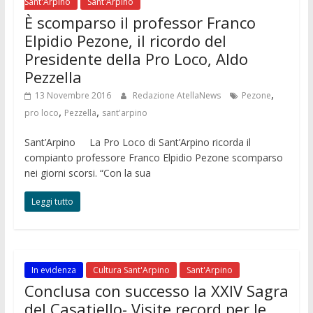
Sant'Arpino
Sant'Arpino
È scomparso il professor Franco
Elpidio Pezone, il ricordo del
Presidente della Pro Loco, Aldo
Pezzella
,
13 Novembre 2016
Redazione AtellaNews
Pezone
,
,
pro loco
Pezzella
sant'arpino
Sant’Arpino La Pro Loco di Sant’Arpino ricorda il
compianto professore Franco Elpidio Pezone scomparso
nei giorni scorsi. “Con la sua
Leggi tutto
In evidenza
Cultura Sant'Arpino
Sant'Arpino
Conclusa con successo la XXIV Sagra
del Casatiello- Visite record per le