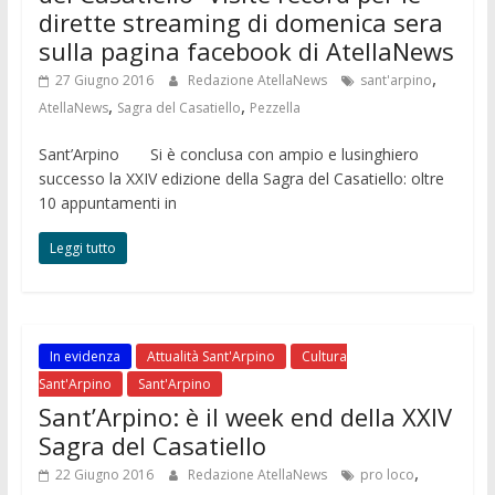
dirette streaming di domenica sera
sulla pagina facebook di AtellaNews
,
27 Giugno 2016
Redazione AtellaNews
sant'arpino
,
,
AtellaNews
Sagra del Casatiello
Pezzella
Sant’Arpino Si è conclusa con ampio e lusinghiero
successo la XXIV edizione della Sagra del Casatiello: oltre
10 appuntamenti in
Leggi tutto
In evidenza
Attualità Sant'Arpino
Cultura
Sant'Arpino
Sant'Arpino
Sant’Arpino: è il week end della XXIV
Sagra del Casatiello
,
22 Giugno 2016
Redazione AtellaNews
pro loco