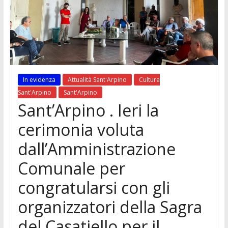
In evidenza
Attualità Sant'Arpino
Cultura
Sant'Arpino
Sant'Arpino
Sant’Arpino . Ieri la
cerimonia voluta
dall’Amministrazione
Comunale per
congratularsi con gli
organizzatori della Sagra
del Casatiello per il