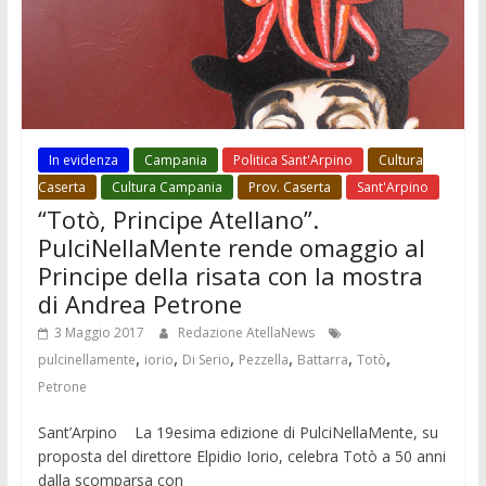
In evidenza
Campania
Politica Sant'Arpino
Cultura
Caserta
Cultura Campania
Prov. Caserta
Sant'Arpino
“Totò, Principe Atellano”.
PulciNellaMente rende omaggio al
Principe della risata con la mostra
di Andrea Petrone
3 Maggio 2017
Redazione AtellaNews
,
,
,
,
,
,
pulcinellamente
iorio
Di Serio
Pezzella
Battarra
Totò
Petrone
Sant’Arpino La 19esima edizione di PulciNellaMente, su
proposta del direttore Elpidio Iorio, celebra Totò a 50 anni
dalla scomparsa con