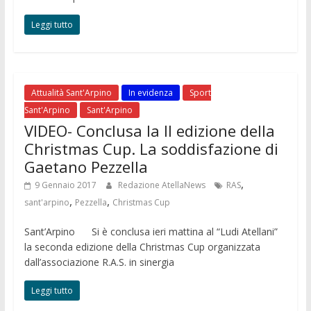
Leggi tutto
Attualità Sant'Arpino
In evidenza
Sport
Sant'Arpino
Sant'Arpino
VIDEO- Conclusa la II edizione della
Christmas Cup. La soddisfazione di
Gaetano Pezzella
,
9 Gennaio 2017
Redazione AtellaNews
RAS
,
,
sant'arpino
Pezzella
Christmas Cup
Sant’Arpino Si è conclusa ieri mattina al “Ludi Atellani”
la seconda edizione della Christmas Cup organizzata
dall’associazione R.A.S. in sinergia
Leggi tutto