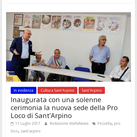
In evidenza
Cultura Sant'Arpino
Sant'Arpino
Inaugurata con una solenne
cerimonia la nuova sede della Pro
Loco di Sant’Arpino
,
11 Luglio 2017
Redazione AtellaNews
Pezzella
pro
,
loco
sant'arpino