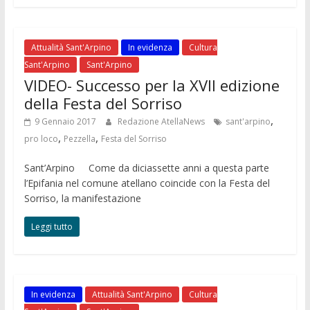
Attualità Sant'Arpino
In evidenza
Cultura
Sant'Arpino
Sant'Arpino
VIDEO- Successo per la XVII edizione
della Festa del Sorriso
,
9 Gennaio 2017
Redazione AtellaNews
sant'arpino
,
,
pro loco
Pezzella
Festa del Sorriso
Sant’Arpino Come da diciassette anni a questa parte
l’Epifania nel comune atellano coincide con la Festa del
Sorriso, la manifestazione
Leggi tutto
In evidenza
Attualità Sant'Arpino
Cultura