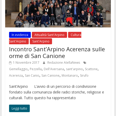
In evidenza
Attualità Sant'Arpino
Cultura
Sant'Arpino
Sant'Arpino
Incontro Sant’Arpino Acerenza sulle
orme di San Canione
1 Novembre 2017
Redazione AtellaNews
,
,
,
,
,
Gemellaggio
Pezzella
Dell'Aversana
sant'arpino
Scattone
,
,
,
,
Acerenza
San Canio
San Canione
Montanaro
Sirufo
Sant’Arpino L’avvio di un percorso di condivisione
fondato sulla comunanza delle radici storiche, religiose e
culturali. Tutto questo ha rappresentato
Leggi tutto