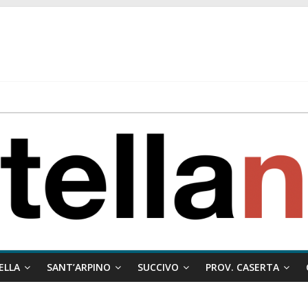
 ragione al Comune e rigetta il ricorso del privato.
ati ai minori
 misto:”La verità dei fatti, le bugie hanno le gambe corte. Altro che pres
stelle e sapori tradizionali alla Località Arena
ELLA
SANT’ARPINO
SUCCIVO
PROV. CASERTA