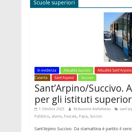
Scuole superiori
In evidenza
Attualità Succivo
Attualità Sant'Arpino
Caserta
Sant'Arpino
Succivo
Sant’Arpino/Succivo. Al 
per gli istituti superio
1 Ottobre 2025
Redazione AtellaNews
sant'ar
,
,
,
,
Pubblico
alunni
Pascale
Papa
Succivo
Sant’Arpino Succivo. Da stamattina è partito il servi