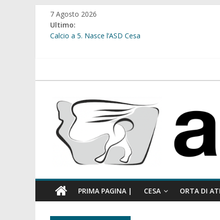
Salta
7 Agosto 2026
al
Ultimo:
contenuto
Calcio a 5. Nasce l’ASD Cesa
Cesa. Lavori in via Diaz: il Tribunale di Napoli Nord dà
Cesa. Al via le iscrizioni per i “Centri Estivi 2026” dedic
Sant’Arpino. Consiglio comunale del 29 luglio, il gruppo
atellanews.it
comunale”
Cesa. “Alberate sotto le Stelle”. Domenica tra musica, 
PRIMA PAGINA |
CESA
ORTA DI AT