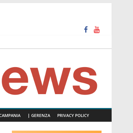
unti insulti sessisti, parla il video del consiglio
CAMPANIA
| GERENZA
PRIVACY POLICY