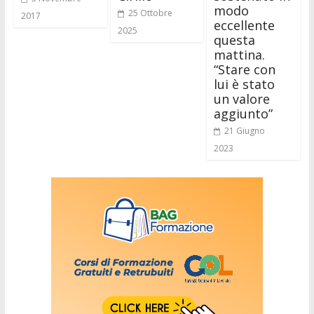
modo
25 Ottobre
2017
eccellente
2025
questa
mattina.
“Stare con
lui è stato
un valore
aggiunto”
21 Giugno
2023