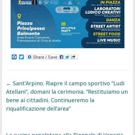
F
T
a
w
c
i
e
t
b
t
o
e
←
Sant’Arpino. Riapre il campo sportivo “Ludi
o
r
k
Atellani”, domani la cerimonia. “Restituiamo un
bene ai cittadini. Continueremo la
riqualificazione dell’area”