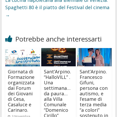
La cucina napoletana alla Biennale di Venezia.
Spaghetti 80 è il piatto del Festival del cinema
→
Potrebbe anche interessarti
Giornata di
Sant’Arpino.
Sant’Arpino.
Formazione
“HalloVILL” .
Francesco
organizzata
Una
Gifuni,
dai Forum
settimana…
persona con
dei Giovani
da paura…
autismo, e
di Cesa,
alla Villa
l’esame di
Casaluce e
Comunale
terza media
Carinaro.
“Domenico
“a colori”
Cirillo”
sostenuto in
3 Novembre