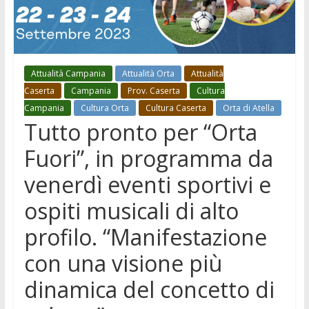
Attualità Campania
Attualità Orta
Attualità
Caserta
Campania
Prov. Caserta
Cultura
Campania
Cultura Orta
Cultura Caserta
Orta di Atella
Tutto pronto per “Orta
Fuori”, in programma da
venerdì eventi sportivi e
ospiti musicali di alto
profilo. “Manifestazione
con una visione più
dinamica del concetto di