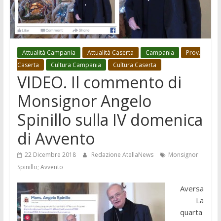
Attualità Campania
Attualità Caserta
Campania
Prov.
Caserta
Cultura Campania
Cultura Caserta
VIDEO. Il commento di
Monsignor Angelo
Spinillo sulla IV domenica
di Avvento
22 Dicembre 2018
Redazione AtellaNews
Monsignor
Spinillo; Avvento
Aversa
La
quarta