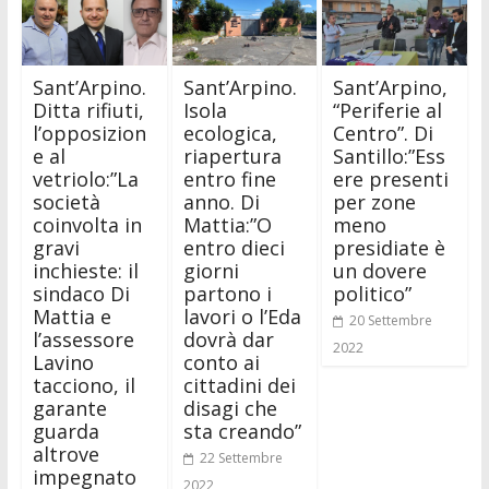
Sant’Arpino.
Sant’Arpino.
Sant’Arpino,
Ditta rifiuti,
Isola
“Periferie al
l’opposizion
ecologica,
Centro”. Di
e al
riapertura
Santillo:”Ess
vetriolo:”La
entro fine
ere presenti
società
anno. Di
per zone
coinvolta in
Mattia:”O
meno
gravi
entro dieci
presidiate è
inchieste: il
giorni
un dovere
sindaco Di
partono i
politico”
Mattia e
lavori o l’Eda
20 Settembre
l’assessore
dovrà dar
2022
Lavino
conto ai
tacciono, il
cittadini dei
garante
disagi che
guarda
sta creando”
altrove
22 Settembre
impegnato
2022