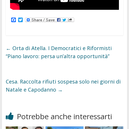
F
T
a
w
c
i
e
t
b
t
o
e
o
r
←
Orta di Atella. I Democratici e Riformisti
k
“Piano lavoro: persa un’altra opportunità”
Cesa. Raccolta rifiuti sospesa solo nei giorni di
Natale e Capodanno
→
Potrebbe anche interessarti