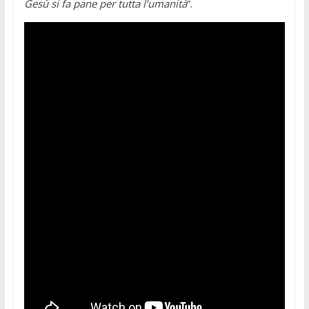
Gesù si fa pane per tutta l’umanità
”.