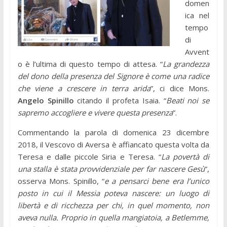
domen
ica nel
tempo
di
Avvent
o è l’ultima di questo tempo di attesa. “
La grandezza
del dono della presenza del Signore è come una radice
che viene a crescere in terra arida
”, ci dice Mons.
Angelo Spinillo
citando il profeta Isaia. “
Beati noi se
sapremo accogliere e vivere questa presenza
”.
Commentando la parola di domenica 23 dicembre
2018, il Vescovo di Aversa è affiancato questa volta da
Teresa e dalle piccole Siria e Teresa. “
La povertà di
una stalla è stata provvidenziale per far nascere Gesù
”,
osserva Mons. Spinillo, “
e a pensarci bene era l’unico
posto in cui il Messia poteva nascere: un luogo di
libertà e di ricchezza per chi, in quel momento, non
aveva nulla. Proprio in quella mangiatoia, a Betlemme,