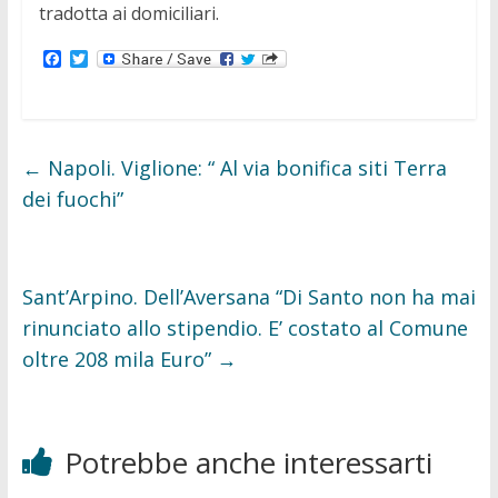
tradotta ai domiciliari.
F
T
a
w
c
i
e
t
b
t
o
e
o
r
←
Napoli. Viglione: “ Al via bonifica siti Terra
k
dei fuochi”
Sant’Arpino. Dell’Aversana “Di Santo non ha mai
rinunciato allo stipendio. E’ costato al Comune
oltre 208 mila Euro”
→
Potrebbe anche interessarti