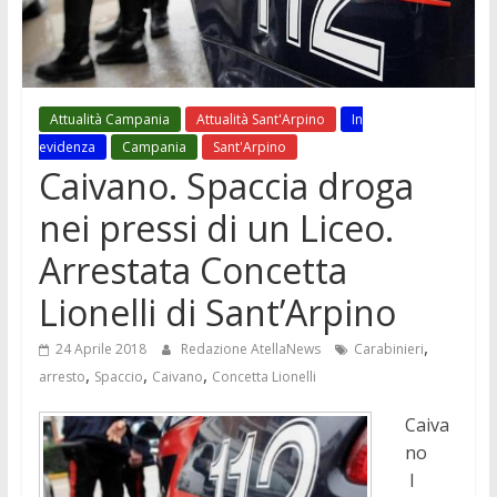
Attualità Campania
Attualità Sant'Arpino
In
evidenza
Campania
Sant'Arpino
Caivano. Spaccia droga
nei pressi di un Liceo.
Arrestata Concetta
Lionelli di Sant’Arpino
,
24 Aprile 2018
Redazione AtellaNews
Carabinieri
,
,
,
arresto
Spaccio
Caivano
Concetta Lionelli
Caiva
no
I