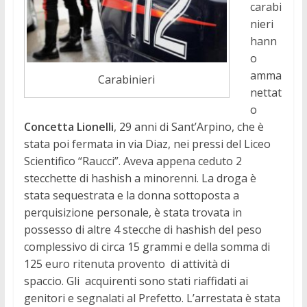
carabi
nieri
hann
o
amma
Carabinieri
nettat
o
Concetta Lionelli
, 29 anni di Sant’Arpino, che è
stata poi fermata in via Diaz, nei pressi del Liceo
Scientifico “Raucci”. Aveva appena ceduto 2
stecchette di hashish a minorenni. La droga è
stata sequestrata e la donna sottoposta a
perquisizione personale, è stata trovata in
possesso di altre 4 stecche di hashish del peso
complessivo di circa 15 grammi e della somma di
125 euro ritenuta provento di attività di
spaccio. Gli acquirenti sono stati riaffidati ai
genitori e segnalati al Prefetto. L’arrestata è stata