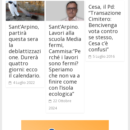
Cesa, il Pd:
“Transazione
Cimitero:
Bencivenga
Sant’Arpino,
Sant’Arpino.
vota contro
partirà
Lavori alla
se stesso,
questa sera
scuola Media
Cesa c’è
la
fermi,
confusi”
deblattizzazi
Cammisa:”Pe
one. Durerà
rché i lavori
5 Luglio 2016
quattro
sono fermi?
giorni: ecco
Speriamo
il calendario.
che non va a
finire come
4 Luglio 2022
con l’isola
ecologica”
22 Ottobre
2024