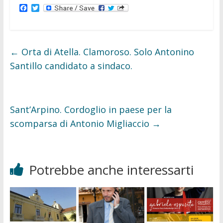
F
T
a
w
c
i
e
t
b
t
o
e
←
Orta di Atella. Clamoroso. Solo Antonino
o
r
k
Santillo candidato a sindaco.
Sant’Arpino. Cordoglio in paese per la
scomparsa di Antonio Migliaccio
→
Potrebbe anche interessarti