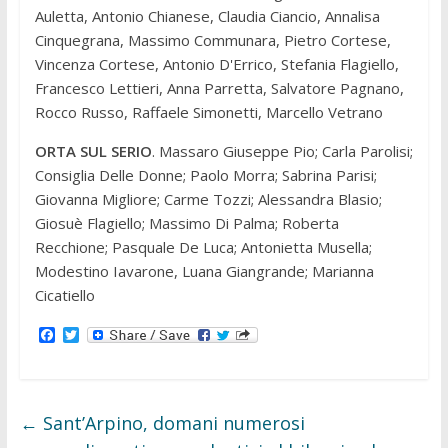
Auletta, Antonio Chianese, Claudia Ciancio, Annalisa
Cinquegrana, Massimo Communara, Pietro Cortese,
Vincenza Cortese, Antonio D'Errico, Stefania Flagiello,
Francesco Lettieri, Anna Parretta, Salvatore Pagnano,
Rocco Russo, Raffaele Simonetti, Marcello Vetrano
ORTA SUL SERIO
. Massaro Giuseppe Pio; Carla Parolisi;
Consiglia Delle Donne; Paolo Morra; Sabrina Parisi;
Giovanna Migliore; Carme Tozzi; Alessandra Blasio;
Giosuè Flagiello; Massimo Di Palma; Roberta
Recchione; Pasquale De Luca; Antonietta Musella;
Modestino Iavarone, Luana Giangrande; Marianna
Cicatiello
F
T
a
w
c
i
e
t
b
t
o
e
←
Sant’Arpino, domani numerosi
o
r
k