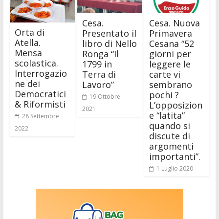
Cesa.
Cesa. Nuova
Orta di
Presentato il
Primavera
Atella.
libro di Nello
Cesana “52
Mensa
Ronga “Il
giorni per
scolastica.
1799 in
leggere le
Interrogazio
Terra di
carte vi
ne dei
Lavoro”
sembrano
Democratici
pochi ?
19 Ottobre
& Riformisti
L’opposizion
2021
e “latita”
28 Settembre
quando si
2022
discute di
argomenti
importanti”.
1 Luglio 2020