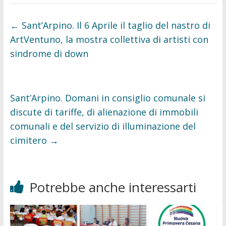
e
t
b
t
o
e
o
r
←
Sant’Arpino. Il 6 Aprile il taglio del nastro di
k
ArtVentuno, la mostra collettiva di artisti con
sindrome di down
Sant’Arpino. Domani in consiglio comunale si
discute di tariffe, di alienazione di immobili
comunali e del servizio di illuminazione del
cimitero
→
Potrebbe anche interessarti