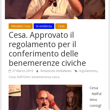
Attualità Cesa
In evidenza
Cesa
Cesa. Approvato il
regolamento per il
conferimento delle
benemerenze civiche
,
27 Marzo 2019
Redazione AtellaNews
regolamento
Cesa; Dell'Omo; benemerenza civica
Cesa
Nell’ul
timo
consigl