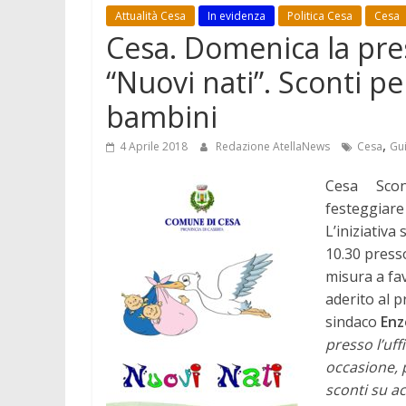
Attualità Cesa
In evidenza
Politica Cesa
Cesa
Cesa. Domenica la pres
“Nuovi nati”. Sconti pe
bambini
,
4 Aprile 2018
Redazione AtellaNews
Cesa
Gu
Cesa Sconti
festeggiare 
L’iniziativa
10.30 presso
misura a fa
aderito al 
sindaco
Enz
presso l’uff
occasione, p
sconti su a