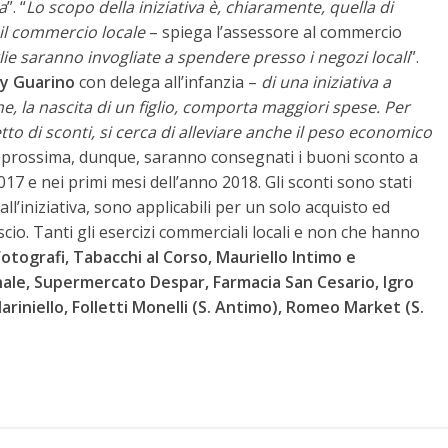
va
”. “
Lo scopo della iniziativa è, chiaramente, quella di
 il commercio locale
– spiega l’assessore al commercio
ie saranno invogliate a spendere presso i negozi locali
”.
y Guarino
con delega all’infanzia –
di una iniziativa a
he, la nascita di un figlio, comporta maggiori spese. Per
o di sconti, si cerca di alleviare anche il peso economico
 prossima, dunque, saranno consegnati i buoni sconto a
017 e nei primi mesi dell’anno 2018. Gli sconti sono stati
ll’iniziativa, sono applicabili per un solo acquisto ed
ascio. Tanti gli esercizi commerciali locali e non che hanno
Fotografi, Tabacchi al Corso, Mauriello Intimo e
ale, Supermercato Despar, Farmacia San Cesario, Igro
ariniello, Folletti Monelli (S. Antimo), Romeo Market (S.