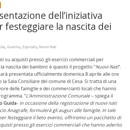
entazione dell’iniziativa
r festeggiare la nascita dei
,
,
,
ida
Guarino
Esposito
Nuovi Nati
 su acquisti presso gli esercizi commerciali per
la nascita dei bambini: è questo il progetto “
Nuovi Nati
”.
 sarà presentata ufficialmente domenica 8 aprile alle ore
 la Sala Consiliare del comune di Cesa.
Si tratta di una
vore delle famiglie e dei commercianti locali che hanno
programma. “
L’Amministrazione Comunale
– spiega il
o Guida
-
in occasione della registrazione di nuovi nati
icio Anagrafe, formulerà gli auguri alle famiglie. In tale
er festeggiare il lieto evento, offriremo un pacchetto di
cquisti presso gli esercizi commerciali che hanno aderito