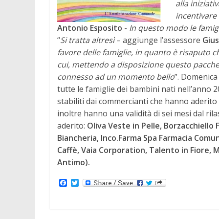
alla iniziati
incentivare
Antonio Esposito
-
In questo modo le famigl
“
Si tratta altresì
– aggiunge l’assessore
Gius
favore delle famiglie, in quanto è risaputo c
cui, mettendo a disposizione questo pacchett
connesso ad un momento bello
”. Domenica
tutte le famiglie dei bambini nati nell’anno 2
stabiliti dai commercianti che hanno aderito a
inoltre hanno una validità di sei mesi dal ril
aderito:
Oliva Veste in Pelle, Borzacchiello 
Biancheria, Inco.Farma Spa Farmacia Comun
Caffè, Vaia Corporation, Talento in Fiore, M
Antimo).
F
T
a
w
c
i
e
t
b
t