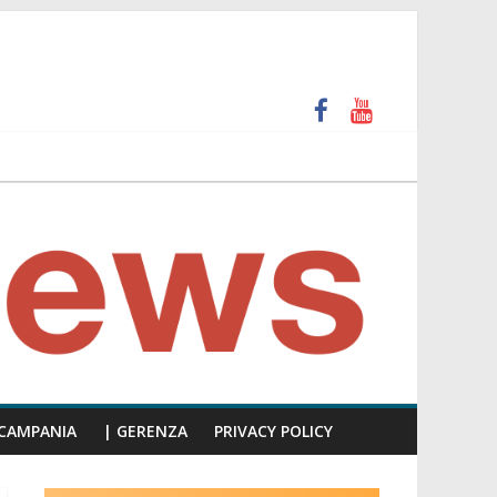
più facile scappare, siate presenti!”
a precisa ai cittadini che ce lo chiedono da tempo”
CAMPANIA
| GERENZA
PRIVACY POLICY