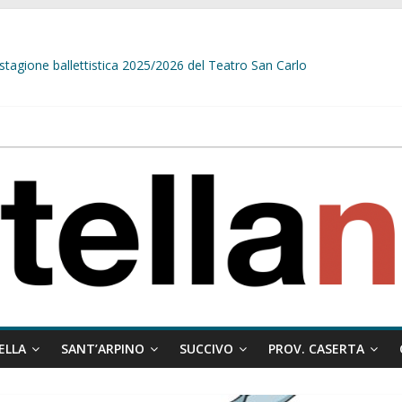
stagione ballettistica 2025/2026 del Teatro San Carlo
stelle e sapori tradizionali alla Località Arena
sindaco Papa e il messaggio ai giovani:”Nelle situazioni difficile, dove è 
delle prime telecamere di videosorveglianza. Belardo:”Diamo una rispost
ELLA
SANT’ARPINO
SUCCIVO
PROV. CASERTA