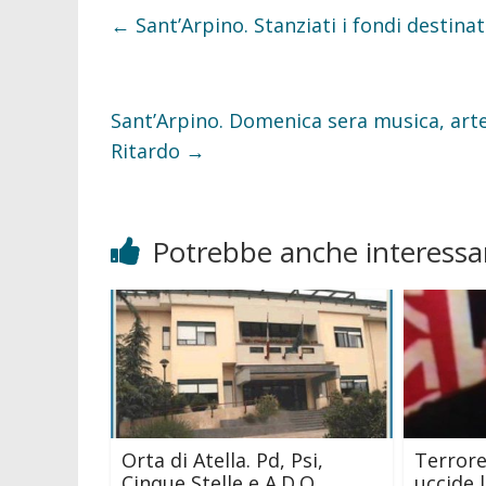
o
e
o
r
←
Sant’Arpino. Stanziati i fondi destinat
k
Sant’Arpino. Domenica sera musica, arte 
Ritardo
→
Potrebbe anche interessar
Orta di Atella. Pd, Psi,
Terrore
Cinque Stelle e A.D.O.
uccide 