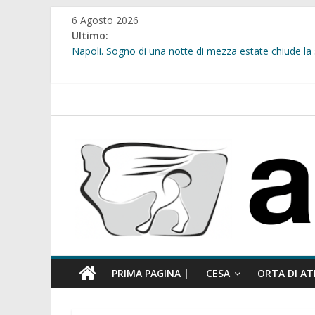
Salta
6 Agosto 2026
al
Ultimo:
contenuto
Napoli. Sogno di una notte di mezza estate chiude la 
Cesa. “Alberate sotto le Stelle”. Domenica tra musica, 
Calcio a 5. Nasce l’ASD Cesa
Succivo. Festival dello Sport, la “lezione di stile” del 
atellanews.it
Sant’Arpino. Sicurezza urbana: al via l’installazione 
PRIMA PAGINA |
CESA
ORTA DI AT