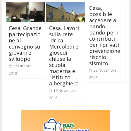
Cesa,
possibile
accedere al
bando
Cesa. Grande
Cesa. Lavori
bando per i
partecipazio
sulla rete
contributi
ne al
idrica.
per i privati
convegno su
Mercoledì e
prevenzione
giovani e
giovedì
rischio
sviluppo.
chiuse la
sismico
scuola
27 Ottobre
materna e
23 Novembre
2018
l’istituto
2016
alberghiero
19 Novembre
2018