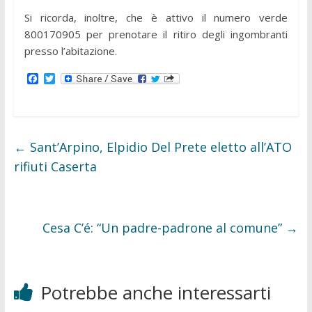
Si ricorda, inoltre, che è attivo il numero verde
800170905 per prenotare il ritiro degli ingombranti
presso l’abitazione.
F
T
a
w
c
i
e
t
b
t
o
e
o
r
←
Sant’Arpino, Elpidio Del Prete eletto all’ATO
k
rifiuti Caserta
Cesa C’é: “Un padre-padrone al comune”
→
Potrebbe anche interessarti