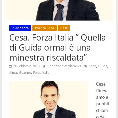
In evidenza
Politica Cesa
Cesa
Cesa. Forza Italia ” Quella
di Guida ormai è una
minestra riscaldata”
,
,
26 Febbraio 2018
Redazione AtellaNews
Cesa
Guida
,
,
Alma
Guarino
Forza Italia
Cesa
Ricevi
amo e
pubbli
chiam
o dal