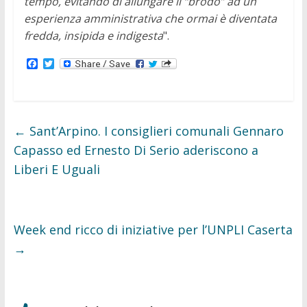
tempo, evitando di allungare il “brodo” ad un
esperienza amministrativa che ormai è diventata
fredda, insipida e indigesta
".
F
T
a
w
c
i
e
t
b
t
o
e
o
r
←
Sant’Arpino. I consiglieri comunali Gennaro
k
Capasso ed Ernesto Di Serio aderiscono a
Liberi E Uguali
Week end ricco di iniziative per l’UNPLI Caserta
→