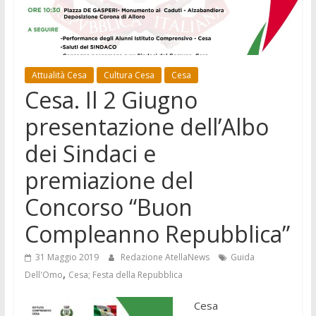
Attualità Cesa
Cultura Cesa
Cesa
Cesa. Il 2 Giugno
presentazione dell’Albo
dei Sindaci e
premiazione del
Concorso “Buon
Compleanno Repubblica”
31 Maggio 2019
Redazione AtellaNews
Guida
,
Dell'Omo
Cesa; Festa della Repubblica
Cesa