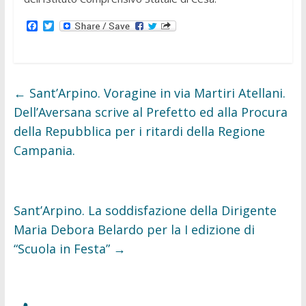
F
T
a
w
c
i
e
t
b
t
o
e
o
r
←
Sant’Arpino. Voragine in via Martiri Atellani.
k
Dell’Aversana scrive al Prefetto ed alla Procura
della Repubblica per i ritardi della Regione
Campania.
Sant’Arpino. La soddisfazione della Dirigente
Maria Debora Belardo per la I edizione di
“Scuola in Festa”
→