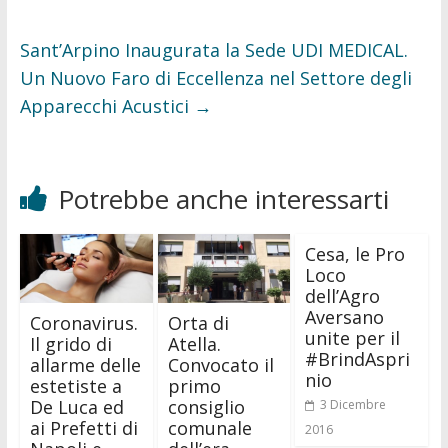
Sant’Arpino Inaugurata la Sede UDI MEDICAL.
Un Nuovo Faro di Eccellenza nel Settore degli
Apparecchi Acustici
→
Potrebbe anche interessarti
Cesa, le Pro
Loco
dell’Agro
Aversano
Coronavirus.
Orta di
unite per il
Il grido di
Atella.
#BrindAspri
allarme delle
Convocato il
nio
estetiste a
primo
De Luca ed
consiglio
3 Dicembre
ai Prefetti di
comunale
2016