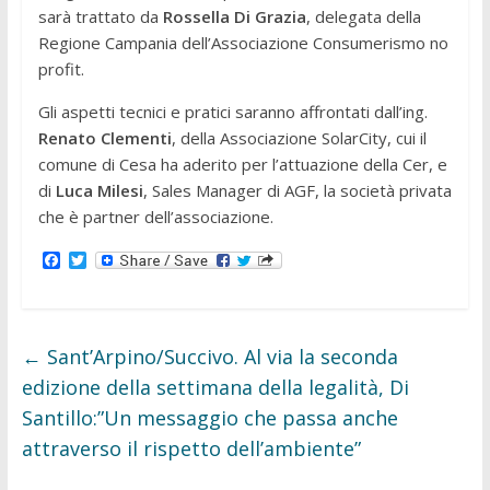
sarà trattato da
Rossella Di Grazia
, delegata della
Regione Campania dell’Associazione Consumerismo no
profit.
Gli aspetti tecnici e pratici saranno affrontati dall’ing.
Renato Clementi
, della Associazione SolarCity, cui il
comune di Cesa ha aderito per l’attuazione della Cer, e
di
Luca Milesi
, Sales Manager di AGF, la società privata
che è partner dell’associazione.
F
T
a
w
c
i
e
t
b
t
o
e
←
Sant’Arpino/Succivo. Al via la seconda
o
r
k
edizione della settimana della legalità, Di
Santillo:”Un messaggio che passa anche
attraverso il rispetto dell’ambiente”