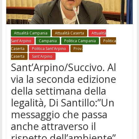
Attualità Campania
Attualità Caserta
Attualità
Sant'Arpino
Campania
Politica Campania
Politica
Caserta
Politica Sant'Arpino
Prov.
Caserta
Sant'Arpino
Sant’Arpino/Succivo. Al
via la seconda edizione
della settimana della
legalità, Di Santillo:”Un
messaggio che passa
anche attraverso il
rispetto dell’ambiente”