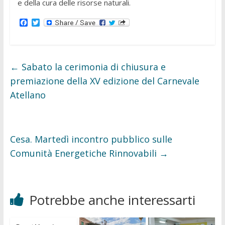
e della cura delle risorse naturali.
F
T
a
w
c
i
e
t
b
t
o
e
←
Sabato la cerimonia di chiusura e
o
r
k
premiazione della XV edizione del Carnevale
Atellano
Cesa. Martedì incontro pubblico sulle
Comunità Energetiche Rinnovabili
→
Potrebbe anche interessarti