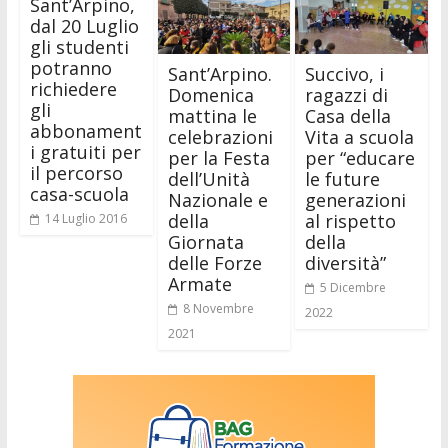
Sant’Arpino,
dal 20 Luglio
gli studenti
potranno
Sant’Arpino.
Succivo, i
richiedere
Domenica
ragazzi di
gli
mattina le
Casa della
abbonament
celebrazioni
Vita a scuola
i gratuiti per
per la Festa
per “educare
il percorso
dell’Unità
le future
casa-scuola
Nazionale e
generazioni
della
al rispetto
14 Luglio 2016
Giornata
della
delle Forze
diversità”
Armate
5 Dicembre
8 Novembre
2022
2021