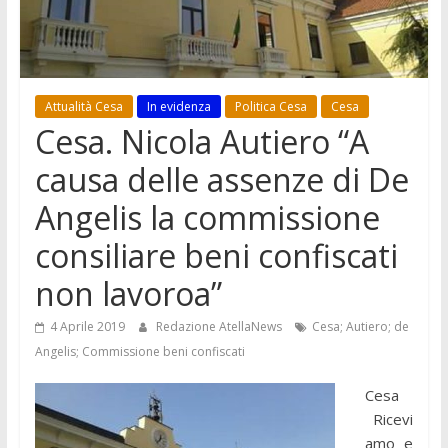
Attualità Cesa
In evidenza
Politica Cesa
Cesa
Cesa. Nicola Autiero “A
causa delle assenze di De
Angelis la commissione
consiliare beni confiscati
non lavoroa”
4 Aprile 2019
Redazione AtellaNews
Cesa; Autiero; de
Angelis; Commissione beni confiscati
Cesa
Ricevi
amo e