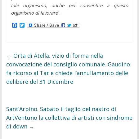
tale organismo, anche per consentire a questo
organismo di lavorare
".
F
T
a
w
c
i
e
t
b
t
o
e
o
r
←
Orta di Atella, vizio di forma nella
k
convocazione del consiglio comunale. Gaudino
fa ricorso al Tar e chiede l’annullamento delle
delibere del 31 Dicembre
Sant’Arpino. Sabato il taglio del nastro di
ArtVentuno la collettiva di artisti con sindrome
di down
→