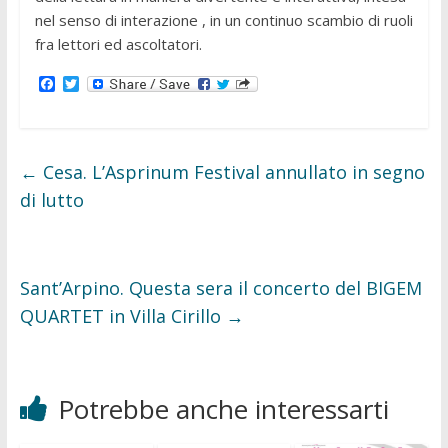
nel senso di interazione , in un continuo scambio di ruoli
fra lettori ed ascoltatori.
F
T
a
w
c
i
e
t
b
t
o
e
←
Cesa. L’Asprinum Festival annullato in segno
o
r
k
di lutto
Sant’Arpino. Questa sera il concerto del BIGEM
QUARTET in Villa Cirillo
→
Potrebbe anche interessarti