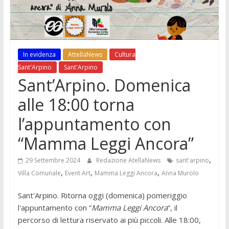
In evidenza
AttellaNews
Cultura
Sant'Arpino
Sant'Arpino
Sant’Arpino. Domenica
alle 18:00 torna
l’appuntamento con
“Mamma Leggi Ancora”
,
29 Settembre 2024
Redazione AtellaNews
sant'arpino
,
,
,
Villa Comunale
Event Art
Mamma Leggi Ancora
Anna Murolo
Sant'Arpino. Ritorna oggi (domenica) pomeriggio
l'appuntamento con “
Mamma Leggi Ancora
”, il
percorso di lettura riservato ai più piccoli. Alle 18:00,