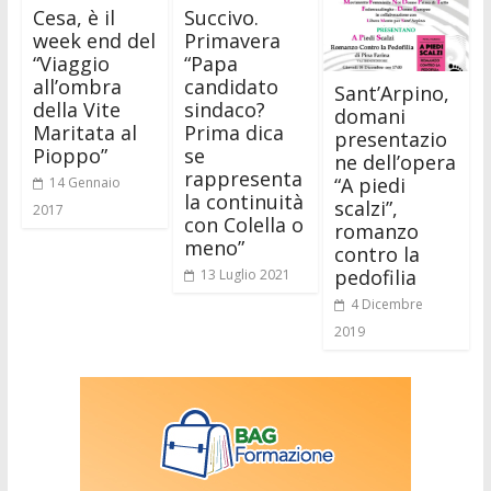
Cesa, è il
Succivo.
week end del
Primavera
“Viaggio
“Papa
all’ombra
candidato
Sant’Arpino,
della Vite
sindaco?
domani
Maritata al
Prima dica
presentazio
Pioppo”
se
ne dell’opera
rappresenta
“A piedi
14 Gennaio
la continuità
scalzi”,
2017
con Colella o
romanzo
meno”
contro la
pedofilia
13 Luglio 2021
4 Dicembre
2019