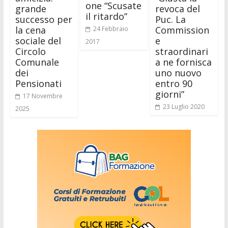
one “Scusate
grande
revoca del
il ritardo”
successo per
Puc. La
la cena
Commission
24 Febbraio
sociale del
e
2017
Circolo
straordinari
Comunale
a ne fornisca
dei
uno nuovo
Pensionati
entro 90
giorni”
17 Novembre
23 Luglio 2020
2025