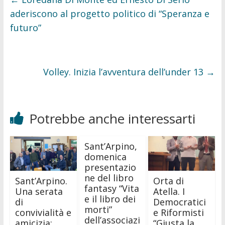
k
aderiscono al progetto politico di “Speranza e
futuro”
Volley. Inizia l’avventura dell’under 13
→
Potrebbe anche interessarti
Sant’Arpino,
domenica
presentazio
ne del libro
Sant’Arpino.
Orta di
fantasy “Vita
Una serata
Atella. I
e il libro dei
di
Democratici
morti”
convivialità e
e Riformisti
dell’associazi
amicizia:
“Giusta la