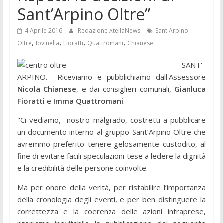
Sant’Arpino Oltre”
4 Aprile 2016
Redazione AtellaNews
Sant'Arpino
,
,
,
,
Oltre
Iovinella
Fioratti
Quattromani
Chianese
SANT'
ARPINO. Riceviamo e pubblichiamo dall'Assessore
Nicola Chianese
, e dai consiglieri comunali,
Gianluca
Fioratti
e
Imma Quattromani
.
"Ci vediamo, nostro malgrado, costretti a pubblicare
un documento interno al gruppo Sant’Arpino Oltre che
avremmo preferito tenere gelosamente custodito, al
fine di evitare facili speculazioni tese a ledere la dignità
e la credibilità delle persone coinvolte.
Ma per onore della verità, per ristabilire l’importanza
della cronologia degli eventi, e per ben distinguere la
correttezza e la coerenza delle azioni intraprese,
riteniamo inevitabile la pubblicazione del seguente