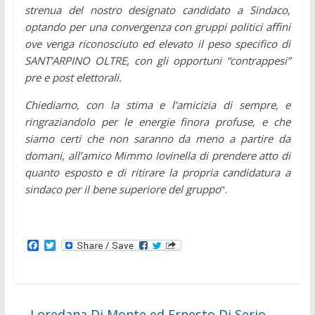
strenua del nostro designato candidato a Sindaco,
optando per una convergenza con gruppi politici affini
ove venga riconosciuto ed elevato il peso specifico di
SANT’ARPINO OLTRE, con gli opportuni “contrappesi”
pre e post elettorali.
Chiediamo, con la stima e l’amicizia di sempre, e
ringraziandolo per le energie finora profuse, e che
siamo certi che non saranno da meno a partire da
domani, all’amico Mimmo Iovinella di prendere atto di
quanto esposto e di ritirare la propria candidatura a
sindaco per il bene superiore del gruppo
".
F
T
a
w
c
i
e
t
b
t
o
e
o
r
←
Loredana Di Monte ed Ernesto Di Serio