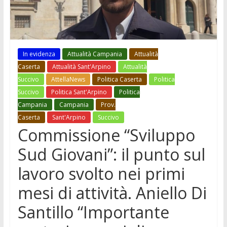
In evidenza
Attualità Campania
Attualità
Caserta
Attualità Sant'Arpino
Attualità
Succivo
AttellaNews
Politica Caserta
Politica
Succivo
Politica Sant'Arpino
Politica
Campania
Campania
Prov.
Caserta
Sant'Arpino
Succivo
Commissione “Sviluppo
Sud Giovani”: il punto sul
lavoro svolto nei primi
mesi di attività. Aniello Di
Santillo “Importante