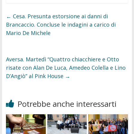
e
t
b
t
o
e
←
Cesa. Presunta estorsione ai danni di
o
r
k
Brancaccio. Concluse le indagini a carico di
Mario De Michele
Aversa. Martedì “Quattro chiacchiere e Otto
risate con Alan De Luca, Amedeo Colella e Lino
D’Angiò” al Pink House
→
Potrebbe anche interessarti