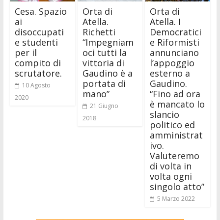
Cesa. Spazio
Orta di
Orta di
ai
Atella.
Atella. I
disoccupati
Richetti
Democratici
e studenti
“Impegniam
e Riformisti
per il
oci tutti la
annunciano
compito di
vittoria di
l’appoggio
scrutatore.
Gaudino è a
esterno a
portata di
Gaudino.
10 Agosto
mano”
“Fino ad ora
2020
è mancato lo
21 Giugno
slancio
2018
politico ed
amministrat
ivo.
Valuteremo
di volta in
volta ogni
singolo atto”
5 Marzo 2022