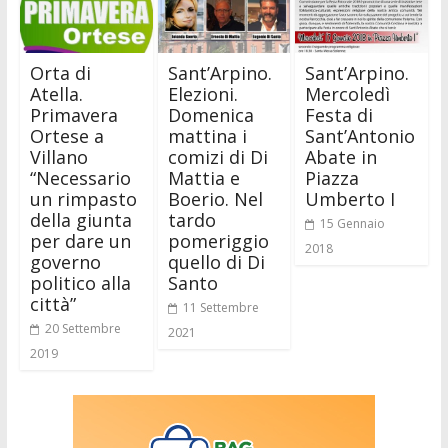
Orta di
Sant’Arpino.
Sant’Arpino.
Atella.
Elezioni.
Mercoledì
Primavera
Domenica
Festa di
Ortese a
mattina i
Sant’Antonio
Villano
comizi di Di
Abate in
“Necessario
Mattia e
Piazza
un rimpasto
Boerio. Nel
Umberto I
della giunta
tardo
15 Gennaio
per dare un
pomeriggio
2018
governo
quello di Di
politico alla
Santo
città”
11 Settembre
20 Settembre
2021
2019