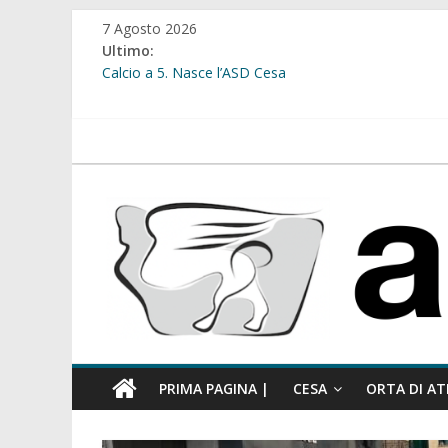
Salta
7 Agosto 2026
al
Ultimo:
contenuto
Calcio a 5. Nasce l’ASD Cesa
Cesa. Lavori in via Diaz: il Tribunale di Napoli Nord dà
Cesa. Al via le iscrizioni per i “Centri Estivi 2026” dedic
Sant’Arpino. Consiglio comunale del 29 luglio, il gruppo
atellanews.it
comunale”
Cesa. “Alberate sotto le Stelle”. Domenica tra musica, 
PRIMA PAGINA |
CESA
ORTA DI AT