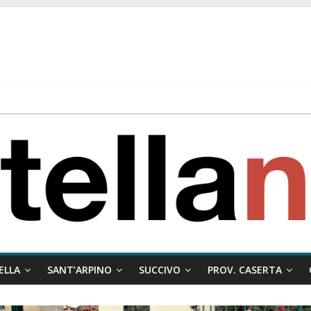
 ragione al Comune e rigetta il ricorso del privato.
ati ai minori
 misto:”La verità dei fatti, le bugie hanno le gambe corte. Altro che pres
stelle e sapori tradizionali alla Località Arena
ELLA
SANT’ARPINO
SUCCIVO
PROV. CASERTA