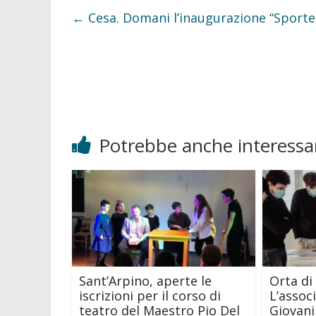
b
t
o
e
←
Cesa. Domani l’inaugurazione “Sportel
o
r
k
Potrebbe anche interessar
Sant’Arpino, aperte le
Orta di 
iscrizioni per il corso di
L’assoc
teatro del Maestro Pio Del
Giovani