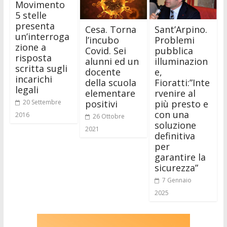
Movimento
5 stelle
presenta
Cesa. Torna
Sant’Arpino.
un’interroga
l’incubo
Problemi
zione a
Covid. Sei
pubblica
risposta
alunni ed un
illuminazion
scritta sugli
docente
e,
incarichi
della scuola
Fioratti:”Inte
legali
elementare
rvenire al
positivi
più presto e
20 Settembre
con una
2016
26 Ottobre
soluzione
2021
definitiva
per
garantire la
sicurezza”
7 Gennaio
2025