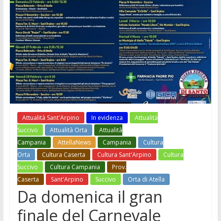
Attualità Sant'Arpino
In evidenza
Attualità
Succivo
Attualità Orta
Attualità
Campania
AttellaNews
Campania
Cultura
Orta
Cultura Caserta
Cultura Sant'Arpino
Cultura
Succivo
Cultura Campania
Prov.
Caserta
Sant'Arpino
Succivo
Orta di Atella
Da domenica il gran
finale del Carnevale