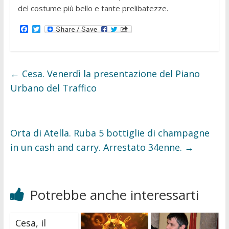
del costume più bello e tante prelibatezze.
F
T
a
w
c
i
e
t
b
t
o
e
←
Cesa. Venerdì la presentazione del Piano
o
r
k
Urbano del Traffico
Orta di Atella. Ruba 5 bottiglie di champagne
in un cash and carry. Arrestato 34enne.
→
Potrebbe anche interessarti
Cesa, il