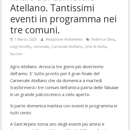
Atellano. Tantissimi
eventi in programma nei
tre comuni.
,
1 Marzo 2025
Redazione AtellaNews
Federica Oliva
,
,
,
,
Luigi Sorvillo
carnevale
Carnevale Atellano
Orta di Atella
Succivo
Agro Atellano. Arriva la tre giorni più divertente
dell'anno. E' tutto pronto per il gran finale del
Carnevale Atellano che da domenica a martedì
trasformerà i tre comuni dell'antica patria delle fabulae
in un grande palcoscenico a cielo aperto.
Si parte domenica mattina con eventi in programma in
tutti centri.
A Sant'Arpino torna uno degli eventi più attesi e