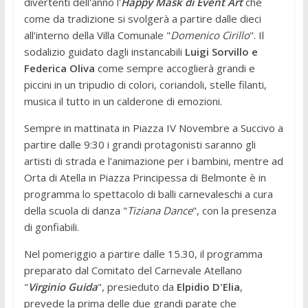
divertenti dell'anno l'
Happy Mask di Event Art
che
come da tradizione si svolgerà a partire dalle dieci
all'interno della Villa Comunale "
Domenico Cirillo
". Il
sodalizio guidato dagli instancabili
Luigi Sorvillo e
Federica Oliva
come sempre accoglierà grandi e
piccini in un tripudio di colori, coriandoli, stelle filanti,
musica il tutto in un calderone di emozioni.
Sempre in mattinata in Piazza IV Novembre a Succivo a
partire dalle 9:30 i grandi protagonisti saranno gli
artisti di strada e l'animazione per i bambini, mentre ad
Orta di Atella in Piazza Principessa di Belmonte è in
programma lo spettacolo di balli carnevaleschi a cura
della scuola di danza "
Tiziana Dance
", con la presenza
di gonfiabili.
Nel pomeriggio a partire dalle 15.30, il programma
preparato dal Comitato del Carnevale Atellano
"
Virginio Guida
", presieduto da
Elpidio D'Elia
,
prevede la prima delle due grandi parate che