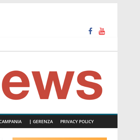
unti insulti sessisti, parla il video del consiglio
CAMPANIA
| GERENZA
PRIVACY POLICY