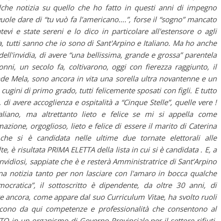
che notizia su quello che ho fatto in questi anni di impegno
 vuole dare di “tu vuò fa l’americano….”, forse il “sogno” mancato
tevi e state sereni e lo dico in particolare all'estensore o agli
, tutti sanno che io sono di Sant'Arpino e Italiano. Ma ho anche
ell'invidia, di avere “una bellissima, grande e grossa” parentela
onni, un secolo fa, coltivarono, oggi con fierezza raggiunto, il
nde Mela, sono ancora in vita una sorella ultra novantenne e un
 cugini di primo grado, tutti felicemente sposati con figli. E tutto
 avere accoglienza e ospitalità a “Cinque Stelle”, quelle vere !
aliano, ma altrettanto lieto e felice se mi si appella come
ione, orgoglioso, lieto e felice di essere il marito di Caterina
 che si è candidata nelle ultime due tornate elettorali alle
, è risultata PRIMA ELETTA della lista in cui si è candidata . E, a
invidiosi, sappiate che è e resterà Amministratrice di Sant’Arpino
 una notizia tanto per non lasciare con l'amaro in bocca qualche
mocratica”, il sottoscritto è dipendente, da oltre 30 anni, di
oltre ancora, come appare dal suo Curriculum Vitae, ha svolto ruoli
scono da qui competenze e professionalità che consentono al
TO in un organismo di Governo Provinciale per il settore rifiuti,