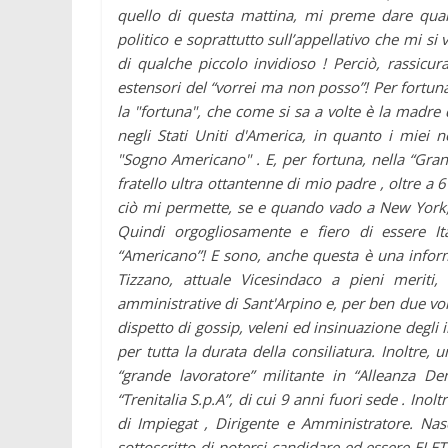
quello di questa mattina, mi preme dare qual
politico e soprattutto sull’appellativo che mi si
di qualche piccolo invidioso ! Perciò, rassicura
estensori del “vorrei ma non posso”! Per fortuna
la "fortuna", che come si sa a volte è la madre d
negli Stati Uniti d'America, in quanto i miei n
"Sogno Americano" . E, per fortuna, nella “Gra
fratello ultra ottantenne di mio padre , oltre a 6
ciò mi permette, se e quando vado a New York, di
Quindi orgogliosamente e fiero di essere It
“Americano”! E sono, anche questa è una informaz
Tizzano, attuale Vicesindaco a pieni meriti,
amministrative di Sant'Arpino e, per ben due volte
dispetto di gossip, veleni ed insinuazione degli 
per tutta la durata della consiliatura. Inoltre,
“grande lavoratore” militante in “Alleanza De
“Trenitalia S.p.A”, di cui 9 anni fuori sede . In
di Impiegat , Dirigente e Amministratore. Na
sottoscritto di potersi candidare ed essere ELET