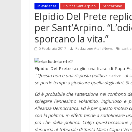
In evidenza
Politica Sant'Arpino
Sant'Arpino
Elpidio Del Prete repl
per Sant’Arpino. “L’odio
sporcano la vita.”
5 Febbraio 2017
Redazione AtellaNews
sant'a
Elpidio Del Prete
sceglie una frase di Papa Fr
“
Questa non è una risposta politica
- scrive-
al s
se perde tempo a giudicare quella degli altri. Si d
Ed è probabile che l'attenzione nei confronti d
spiegare l'ennesimo volantino, ingiurioso e 
Alleanza Democratica. Ed è per questo motivo c
con la politica, in effetti tende a sottolineare un
più che dalla politica. Colgo quest'occasione
denuncia al tribunale di Santa Maria Capua Vetere