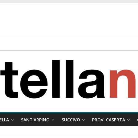
 ragione al Comune e rigetta il ricorso del privato.
ati ai minori
 misto:”La verità dei fatti, le bugie hanno le gambe corte. Altro che pres
stelle e sapori tradizionali alla Località Arena
ELLA
SANT’ARPINO
SUCCIVO
PROV. CASERTA