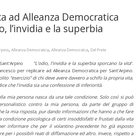
ica ad Alleanza Democratica
, l’invidia e la superbia
,
,
,
rpino
Alleanza Democratica
Alleanza Democratca
Del Prete
Sant'Arpino
"L'odio, l'invidia e la superbia sporcano la vita
”.
ancesco per replicare ad Alleanza Democratica per Sant’Arpino.
olito “esercizio” di chi deve avere davvero a schifo la propria vita,
ice che l'invidia sia una confessione di inferiorità.
ella mia persona nasca da una tale condizione. Solo così si può
personalistico contro la mia persona, da parte del gruppo di
he la mia risposta, pur dando informazioni che hanno a che fare
a condizione psicologica di certi insoddisfatti e frustati dalla vita
 per informare che per il volantino precedente ho già esposto
 per i possibili reati di diffamazione ed altro. Invece, rispetto a