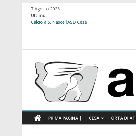
Salta
7 Agosto 2026
al
Ultimo:
contenuto
Calcio a 5. Nasce l’ASD Cesa
Cesa. Lavori in via Diaz: il Tribunale di Napoli Nord dà
Cesa. Al via le iscrizioni per i “Centri Estivi 2026” dedic
Sant’Arpino. Consiglio comunale del 29 luglio, il gruppo
atellanews.it
comunale”
Cesa. “Alberate sotto le Stelle”. Domenica tra musica, 
PRIMA PAGINA |
CESA
ORTA DI AT