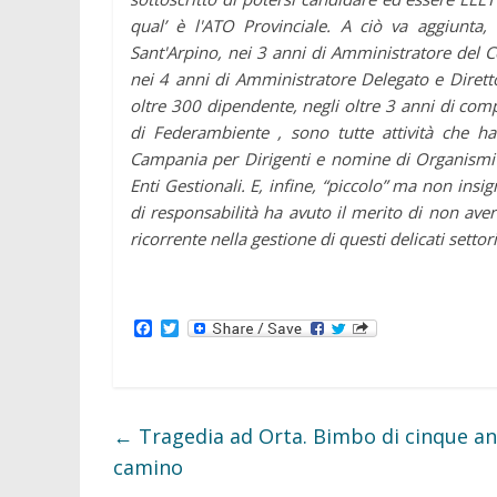
qual’ è l'ATO Provinciale. A ciò va aggiunta,
Sant'Arpino, nei 3 anni di Amministratore del 
nei 4 anni di Amministratore Delegato e Dirett
oltre 300 dipendente, negli oltre 3 anni di c
di Federambiente , sono tutte attività che ha
Campania per Dirigenti e nomine di Organismi Reg
Enti Gestionali. E, infine, “piccolo” ma non insign
di responsabilità ha avuto il merito di non av
ricorrente nella gestione di questi delicati settori
F
T
a
w
c
i
e
t
b
t
o
e
o
r
←
Tragedia ad Orta. Bimbo di cinque an
k
camino