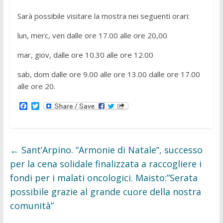
Sarà possibile visitare la mostra nei seguenti orari:
lun, merc, ven dalle ore 17.00 alle ore 20,00
mar, giov, dalle ore 10.30 alle ore 12.00
sab, dom dalle ore 9.00 alle ore 13.00 dalle ore 17.00
alle ore 20.
F
T
a
w
c
i
e
t
b
t
o
e
←
Sant’Arpino. “Armonie di Natale”, successo
o
r
k
per la cena solidale finalizzata a raccogliere i
fondi per i malati oncologici. Maisto:”Serata
possibile grazie al grande cuore della nostra
comunità”