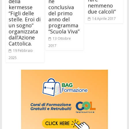
della
ne
nemmeno
kermesse
conclusiva
due calcoli”
“Figli delle
del primo
stelle. Eroi di
anno del
14 Aprile 2017
un sogno”
programma
organizzata
“Scuola Viva”
dall’Azione
13 Ottobre
Cattolica.
2017
19 Febbraio
2025