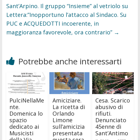
Sant’Arpino. Il gruppo “Insieme” al vetriolo su
Lettera:”Inopportuno l’attacco al Sindaco. Su
PUC e ACQUEDOTTI incoerente, in
maggioranza favorevole, ora contrario”
→
Potrebbe anche interessarti
PulciNellaMe
Amiciziare.
Cesa. Scarico
nte.
La ricetta di
abusivo di
Domenica lo
Orlando
rifiuti.
spazio
Limone
Denunciato
dedicato ai
sull’amicizia
45enne di
Musicisti
presentata
Sant’Antimo
della Via
questa sera