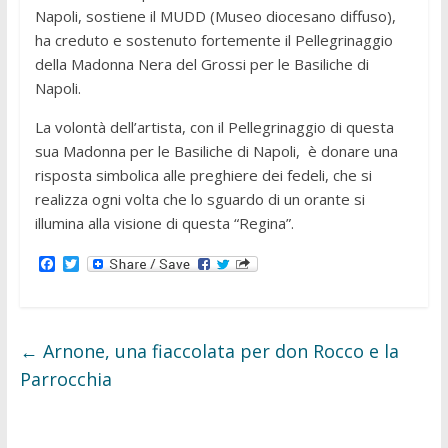
Napoli, sostiene il MUDD (Museo diocesano diffuso),
ha creduto e sostenuto fortemente il Pellegrinaggio
della Madonna Nera del Grossi per le Basiliche di
Napoli.
La volontà dell’artista, con il Pellegrinaggio di questa
sua Madonna per le Basiliche di Napoli, è donare una
risposta simbolica alle preghiere dei fedeli, che si
realizza ogni volta che lo sguardo di un orante si
illumina alla visione di questa “Regina”.
F
T
a
w
c
i
e
t
b
t
o
e
←
Arnone, una fiaccolata per don Rocco e la
o
r
k
Parrocchia