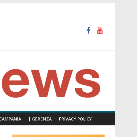
 e calpesta la dignità del consiglio”
unti insulti sessisti, parla il video del consiglio
CAMPANIA
| GERENZA
PRIVACY POLICY