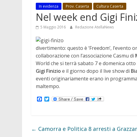
In evidenza
Prov. Caserta
Cultura Caserta
Nel week end Gigi Finiz
5 Maggio 2016
Redazione AtellaNews
divertimento: questo è ‘Freedom’, l’evento o
collaborazione con l’associazione Casmu di
World che si terrà sabato 7 e domenica otto a
Gigi Finizio
e il giorno dopo il live show di
Bi
eventi originariamente erano in programma i
maltempo.
F
T
a
w
c
i
e
t
b
t
o
e
o
r
←
Camorra e Politica 8 arresti a Grazza
k