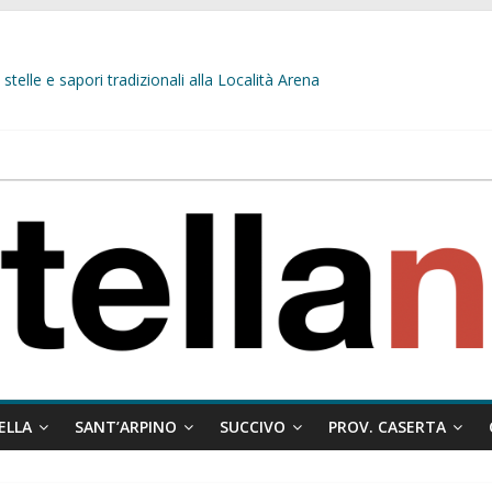
stelle e sapori tradizionali alla Località Arena
L’opposizione tocca il fondo: il gruppo misto si fa scudo dei prepotenti
 ragione al Comune e rigetta il ricorso del privato.
ati ai minori
 misto:”La verità dei fatti, le bugie hanno le gambe corte. Altro che pres
ELLA
SANT’ARPINO
SUCCIVO
PROV. CASERTA