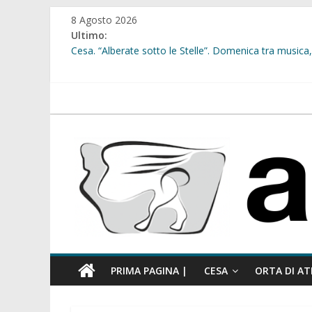
Salta
8 Agosto 2026
al
Ultimo:
contenuto
Cesa. “Alberate sotto le Stelle”. Domenica tra musica, 
Sant’Arpino. Offese sessiste, la Maggioranza replica: “
Cesa. Lavori in via Diaz: il Tribunale di Napoli Nord dà
Cesa. Al via le iscrizioni per i “Centri Estivi 2026” dedic
atellanews.it
Sant’Arpino. Consiglio comunale del 29 luglio, il gruppo
comunale”
PRIMA PAGINA |
CESA
ORTA DI AT