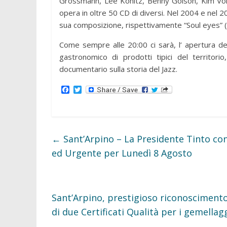
Grossmann, Lee Konitz, Benny Golson, Kim Volp
opera in oltre 50 CD di diversi. Nel 2004 e nel 2
sua composizione, rispettivamente “Soul eyes”
Come sempre alle 20:00 ci sarà, l’ apertura del
gastronomico di prodotti tipici del territorio,
documentario sulla storia del Jazz.
F
T
a
w
c
i
e
t
b
t
o
e
o
r
←
Sant’Arpino – La Presidente Tinto co
k
ed Urgente per Lunedì 8 Agosto
Sant’Arpino, prestigioso riconoscimento 
di due Certificati Qualità per i gemella