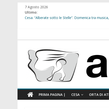
Salta
7 Agosto 2026
al
Ultimo:
contenuto
Cesa. “Alberate sotto le Stelle”. Domenica tra musica, 
Sant’Arpino. Offese sessiste, la Maggioranza replica: “
Cesa. Lavori in via Diaz: il Tribunale di Napoli Nord dà
Cesa. Al via le iscrizioni per i “Centri Estivi 2026” dedic
atellanews.it
Sant’Arpino. Consiglio comunale del 29 luglio, il gruppo
comunale”
PRIMA PAGINA |
CESA
ORTA DI AT