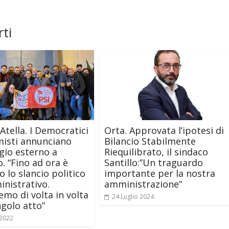
ti
Atella. I Democratici
Orta. Approvata l’ipotesi di
misti annunciano
Bilancio Stabilmente
gio esterno a
Riequilibrato, il sindaco
. “Fino ad ora è
Santillo:”Un traguardo
 lo slancio politico
importante per la nostra
nistrativo.
amministrazione”
emo di volta in volta
24 Luglio 2024
ngolo atto”
 2022