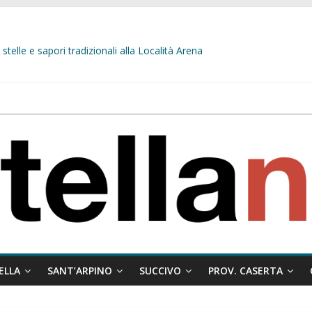
stelle e sapori tradizionali alla Località Arena
L’opposizione tocca il fondo: il gruppo misto si fa scudo dei prepotenti
 ragione al Comune e rigetta il ricorso del privato.
ati ai minori
 misto:”La verità dei fatti, le bugie hanno le gambe corte. Altro che pres
ELLA
SANT’ARPINO
SUCCIVO
PROV. CASERTA