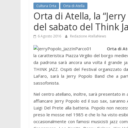
Cultura Orta
Orta di Atella
Orta di Atella, la “Jer
del sabato del Think J
6 Agosto 2016
Redazione AtellaNews
Orta di At
la caratteristica Piazza Virgilio del borgo mediev
da padrona sarà ancora una volta il grande ja
THINK JAZZ. Ospiti del Festival organizzato da
LaFaro, sarà la Jerry Popolo Band che a parti
sassofonista.
Nel centro atellano, inoltre, sarà presentato in
affiancare Jerry Popolo ed il suo sax, saranno 
Luigi Del Prete alla batteria. Popolo non neces
preso le mosse nel 1985 e che lo ha visto esibirsi
occasionalmente con famosi musicisti jazz co