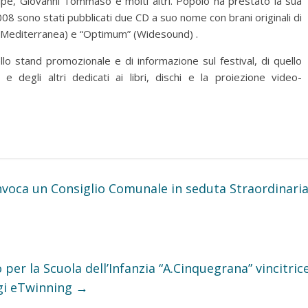
e, Giovanni Tommaso e molti altri. Popolo ha prestato la sua
008 sono stati pubblicati due CD a suo nome con brani originali di
 (Mediterranea) e “Optimum” (Widesound) .
lo stand promozionale e di informazione sul festival, di quello
 e degli altri dedicati ai libri, dischi e la proiezione video-
nvoca un Consiglio Comunale in seduta Straordinari
per la Scuola dell’Infanzia “A.Cinquegrana” vincitric
ggi eTwinning
→