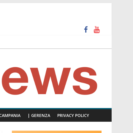
 e calpesta la dignità del consiglio”
unti insulti sessisti, parla il video del consiglio
CAMPANIA
| GERENZA
PRIVACY POLICY