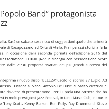
ry Popolo Band” protagonista
azz
ella.
Sarà un sabato sera ricco di suggestioni quello che animerà
ale di Casapozzano ad Orta di Atella. Fra i palazzi storici a farla
zz, in occasione della seconda giornata dell’edizione 2016 del
ll’associazione THINK JAZZ in sinergia con l’associazione Scott
re dalle 21:30 proporrà svariati dei più grandi successi del
 anteprima il nuovo disco “BELEZA” uscito lo scorso 27 Luglio. Ad
Alessio Busanca al piano, Antonio De Luise al basso elettrico e
sita davvero di presentazione. Per lui parla una carriera che ha
 in molti prestigiosi Jazz Festival, in tanti Music Club, in tour e
me Tony Scott, Kenny Barron, Ben Reily, Ray Drummond, Steve