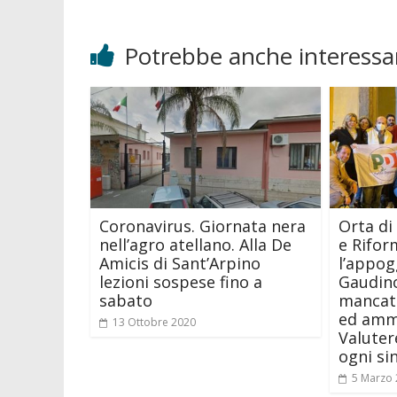
Potrebbe anche interessar
Coronavirus. Giornata nera
Orta di 
nell’agro atellano. Alla De
e Rifor
Amicis di Sant’Arpino
l’appog
lezioni sospese fino a
Gaudino
sabato
mancato
ed ammi
13 Ottobre 2020
Valuter
ogni si
5 Marzo