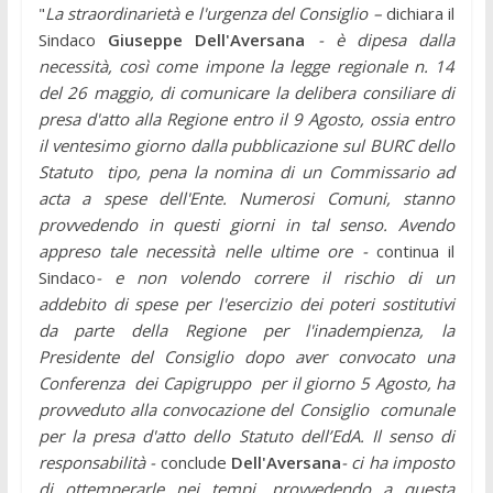
"
La straordinarietà e l'urgenza del Consiglio –
dichiara il
Sindaco
Giuseppe
Dell'Aversana
- è dipesa dalla
necessità, così come impone la legge regionale n. 14
del 26 maggio, di comunicare la delibera consiliare di
presa d'atto alla Regione entro il 9 Agosto, ossia entro
il ventesimo giorno dalla pubblicazione sul BURC dello
Statuto tipo, pena la nomina di un Commissario ad
acta a spese dell'Ente. Numerosi Comuni, stanno
provvedendo in questi giorni in tal senso. Avendo
appreso tale necessità nelle ultime ore -
continua il
Sindaco
- e non volendo correre il rischio di un
addebito di spese per l'esercizio dei poteri sostitutivi
da parte della Regione per l'inadempienza, la
Presidente del Consiglio dopo aver convocato una
Conferenza dei Capigruppo per il giorno 5 Agosto, ha
provveduto alla convocazione del Consiglio comunale
per la presa d'atto dello Statuto dell’EdA. Il senso di
responsabilità -
conclude
Dell'Aversana
- ci ha imposto
di ottemperarle nei tempi, provvedendo a questa