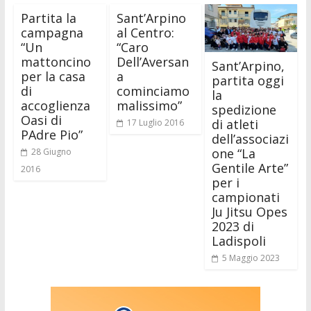
Partita la
Sant’Arpino
campagna
al Centro:
“Un
“Caro
mattoncino
Dell’Aversan
Sant’Arpino,
per la casa
a
partita oggi
di
cominciamo
la
accoglienza
malissimo”
spedizione
Oasi di
di atleti
17 Luglio 2016
PAdre Pio”
dell’associazi
one “La
28 Giugno
Gentile Arte”
2016
per i
campionati
Ju Jitsu Opes
2023 di
Ladispoli
5 Maggio 2023