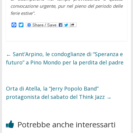
convocazione urgente, pur nel pieno del periodo delle
ferie estive".
F
T
a
w
c
i
e
t
b
t
o
e
o
r
←
Sant’Arpino, le condoglianze di “Speranza e
k
futuro” a Pino Mondo per la perdita del padre
Orta di Atella, la “Jerry Popolo Band”
protagonista del sabato del Think Jazz
→
Potrebbe anche interessarti